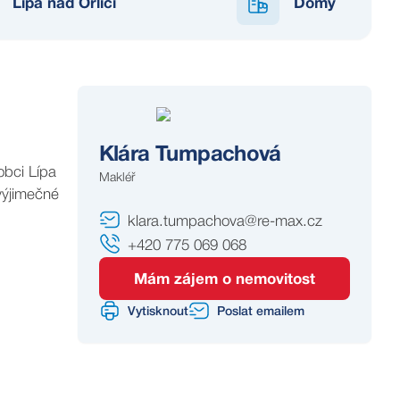
Lípa nad Orlicí
Domy
Klára Tumpachová
obci Lípa
Makléř
 výjimečné
klara.tumpachova@re-max.cz
+420 775 069 068
Mám zájem o nemovitost
Vytisknout
Poslat emailem