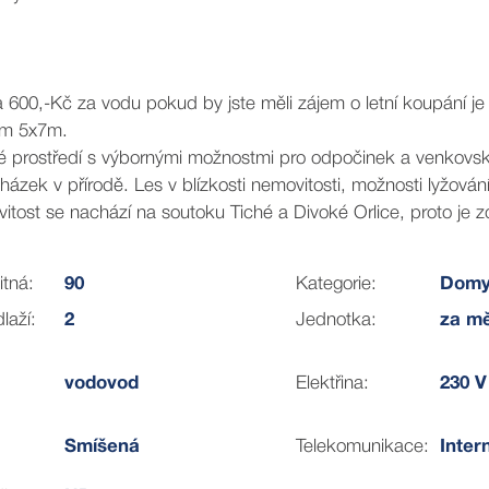
 600,-Kč za vodu pokud by jste měli zájem o letní koupání je
mům 5x7m.
né prostředí s výbornými možnostmi pro odpočinek a venkovské
cházek v přírodě. Les v blízkosti nemovitosti, možnosti lyžován
itost se nachází na soutoku Tiché a Divoké Orlice, proto je 
k a zámků a zajímavých míst např. Babiččino údolí, Broumovské
řípadě je chovat.
itná:
90
Kategorie:
Dom
 létě lze společně využívat bazén a s tím se váže povinnost
laží:
2
Jednotka:
za mě
rná dostupnost do města Hradec Králové /25min/. /Praha 125
 relaxaci na čerstvém vzduchu.
vodovod
Elektřina:
230 V
Smíšená
Telekomunikace:
Inter