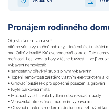
26 000 Kč
90
m
Pronájem rodinného domu,
Objevte kouzlo venkova!!
Vítáme vás u výjimečné nabídky, které nabízejí unikátn
nad Orlicí v lokalitě Královehradeckého kraje. Tato nemovi
možnosti. Les, voda a hory v těsné blízkosti. Lze jí koupit 
Vybavení nemovitosti:
• samostatný dřevěný srub s plným vybavením
• Topení nemovitostí zajištěno vlastním elektrokotlem a
• Grilovací přístřešek pro společné posezení a grilování
• Krýté parkovací místa
• Možnost využití trvalé bydlení nebo rekreační účely
• Venkovská atmosféra s moderním vybavením
• Obývací prostor s moderním designem a krbovými ka