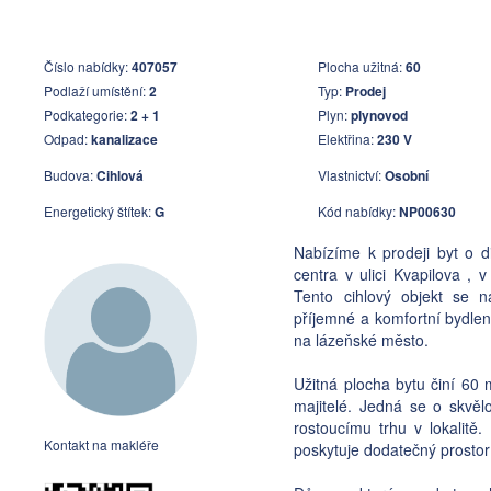
Číslo nabídky:
407057
Plocha užitná:
60
Podlaží umístění:
2
Typ:
Prodej
Podkategorie:
2 + 1
Plyn:
plynovod
Odpad:
kanalizace
Elektřina:
230 V
Budova:
Cihlová
Vlastnictví:
Osobní
Energetický štítek:
G
Kód nabídky:
NP00630
Nabízíme k prodeji byt o di
centra v ulici Kvapilova , 
Tento cihlový objekt se 
příjemné a komfortní bydlení
na lázeňské město.
Užitná plocha bytu činí 60 
majitelé. Jedná se o skvělo
rostoucímu trhu v lokalitě.
Kontakt na makléře
poskytuje dodatečný prostor 