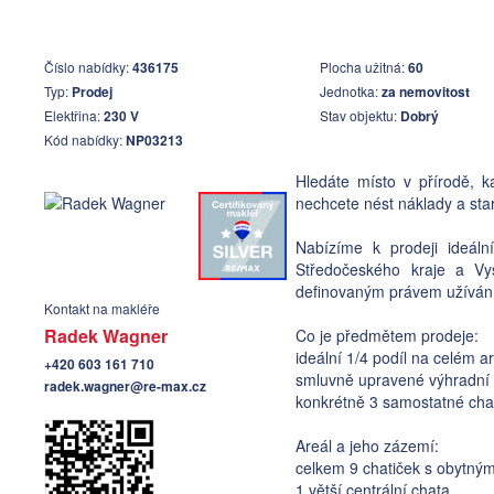
Číslo nabídky:
436175
Plocha užitná:
60
Typ:
Prodej
Jednotka:
za nemovitost
Elektřina:
230 V
Stav objektu:
Dobrý
Kód nabídky:
NP03213
Hledáte místo v přírodě, 
nechcete nést náklady a star
Nabízíme k prodeji ideál
Středočeského kraje a Vys
definovaným právem užívání 
Kontakt na makléře
Radek Wagner
Co je předmětem prodeje:
ideální 1/4 podíl na celém a
+420 603 161 710
smluvně upravené výhradní u
radek.wagner@re-max.cz
konkrétně 3 samostatné chati
Areál a jeho zázemí:
celkem 9 chatiček s obytný
1 větší centrální chata