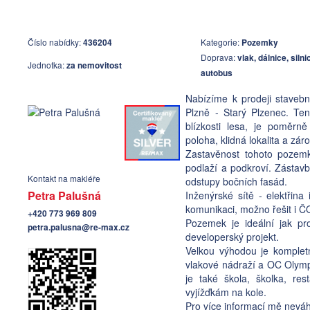
Číslo nabídky:
436204
Kategorie:
Pozemky
Doprava:
vlak, dálnice, siln
Jednotka:
za nemovitost
autobus
Nabízíme k prodeji staveb
Plzně - Starý Plzenec. Te
blízkosti lesa, je poměrn
poloha, klidná lokalita a zá
Zastavěnost tohoto pozem
podlaží a podkroví. Zásta
Kontakt na makléře
odstupy bočních fasád.
Petra Palušná
Inženýrské sítě - elektřina
komunikaci, možno řešit i Č
+420 773 969 809
Pozemek je ideální jak pr
petra.palusna@re-max.cz
developerský projekt.
Velkou výhodou je komplet
vlakové nádraží a OC Olympi
je také škola, školka, r
vyjížďkám na kole.
Pro více informací mě neváh