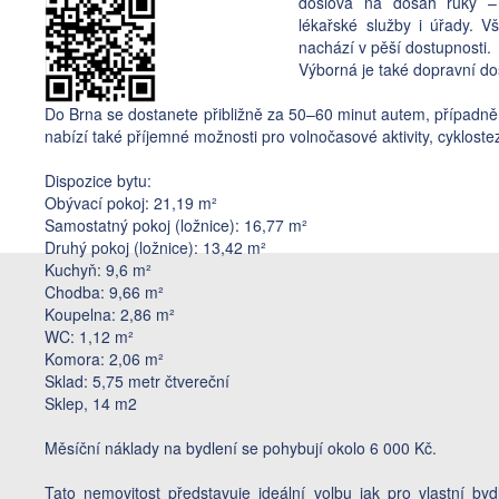
doslova na dosah ruky – o
lékařské služby i úřady. 
nachází v pěší dostupnosti.
Výborná je také dopravní do
Do Brna se dostanete přibližně za 50–60 minut autem, případně l
nabízí také příjemné možnosti pro volnočasové aktivity, cyklostez
Dispozice bytu:
Obývací pokoj: 21,19 m²
Samostatný pokoj (ložnice): 16,77 m²
Druhý pokoj (ložnice): 13,42 m²
Kuchyň: 9,6 m²
Chodba: 9,66 m²
Koupelna: 2,86 m²
WC: 1,12 m²
Komora: 2,06 m²
Sklad: 5,75 metr čtvereční
Sklep, 14 m2
Měsíční náklady na bydlení se pohybují okolo 6 000 Kč.
Tato nemovitost představuje ideální volbu jak pro vlastní bydl