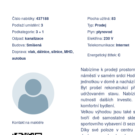
Číslo nabídky:
437188
Plocha užitná:
83
Podlaží umístění:
3
Typ:
Prodej
Podkategorie:
3 + 1
Plyn:
plynovod
Odpad:
kanalizace
Elektřina:
230 V
Budova:
Smíšená
Telekomunikace:
Internet
Doprava:
vlak, dálnice, silnice, MHD,
Energetický štítek:
C
autobus
Nabízíme k prodeji prostorn
náměstí v samém srdci Hodon
jednotkou v domě a nachází 
Byt prošel rekonstrukcí p
udržovaném stavu. Nabíz
nutnosti dalších investic
komfortní bydlení.
Velkou výhodou jsou také s
tvoří dvě samostatné skle
Kontakt na makléře
sportovního vybavení či sez
Díky své poloze v centru