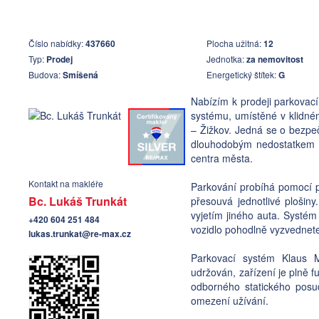
Číslo nabídky:
437660
Plocha užitná:
12
Typ:
Prodej
Jednotka:
za nemovitost
Budova:
Smíšená
Energetický štítek:
G
Nabízím k prodeji parkova
systému, umístěné v klidném
– Žižkov. Jedná se o bezpeč
dlouhodobým nedostatkem p
centra města.
Kontakt na makléře
Parkování probíhá pomocí pl
Bc. Lukáš Trunkát
přesouvá jednotlivé plošin
vyjetím jiného auta. Systém
+420 604 251 484
vozidlo pohodlně vyzvednete 
lukas.trunkat@re-max.cz
Parkovací systém Klaus M
udržován, zařízení je plně 
odborného statického pos
omezení užívání.