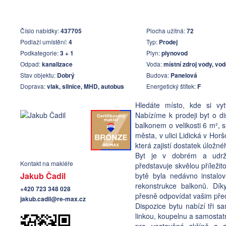
Číslo nabídky:
437705
Plocha užitná:
72
Podlaží umístění:
4
Typ:
Prodej
Podkategorie:
3 + 1
Plyn:
plynovod
Odpad:
kanalizace
Voda:
místní zdroj vody, vo
Stav objektu:
Dobrý
Budova:
Panelová
Doprava:
vlak, silnice, MHD, autobus
Energetický štítek:
F
Hledáte místo, kde si vy
Nabízíme k prodeji byt o d
balkonem o velikosti 6 m², 
města, v ulici Lidická v Hor
která zajistí dostatek úložné
Byt je v dobrém a udrž
Kontakt na makléře
představuje skvělou příležit
Jakub Čadil
bytě byla nedávno instal
rekonstrukce balkonů. Dík
+420 723 348 028
přesně odpovídat vašim pře
jakub.cadil@re-max.cz
Dispozice bytu nabízí tři 
linkou, koupelnu a samostat
pro vestavěné skříně a d