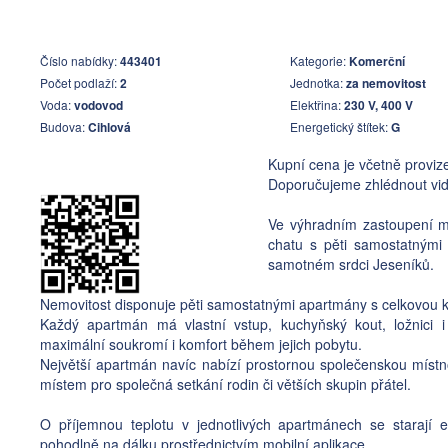
Číslo nabídky:
443401
Kategorie:
Komerční
Počet podlaží:
2
Jednotka:
za nemovitost
Voda:
vodovod
Elektřina:
230 V, 400 V
Budova:
Cihlová
Energetický štítek:
G
Kupní cena je včetně proviz
Doporučujeme zhlédnout vid
Ve výhradním zastoupení m
chatu s pěti samostatnými 
samotném srdci Jeseníků.
Nemovitost disponuje pěti samostatnými apartmány s celkovou k
Každý apartmán má vlastní vstup, kuchyňský kout, ložnici i 
maximální soukromí i komfort během jejich pobytu.
Největší apartmán navíc nabízí prostornou společenskou místno
místem pro společná setkání rodin či větších skupin přátel.
O příjemnou teplotu v jednotlivých apartmánech se starají el
pohodlně na dálku prostřednictvím mobilní aplikace.