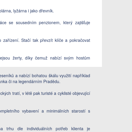
olárna, lyžárna i jako dřevník.
áce se sousedním penzionem, který zajišťuje
ařízení. Stačí tak převzít klíče a pokračovat
ejsou žerty, díky čemuž nabízí svým hostům
eseníků a nabízí bohatou škálu využití například
dánka či na legendárním Pradědu.
ých tratí, v létě pak turisté a cyklisté objevující
ompletního vybavení a minimálních starostí s
a trhu dle individuálních potřeb klienta je