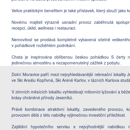
Velice praktickým benefitem je také přístavek, který slouží jako k
Novému majiteli výrazně usnadní provoz zaběhnutá spolupr
recepci, úklid, wellness i restauraci.
Nemovitost se prodává kompletně vybavená včetně veškerého z
v pohádkově rozběhlém podnikání.
Chata je inspirována oblíbenou českou pohádkou S čerty n
jedinečnou atmosféru a nezapomenutelný zážitek z pobytu.
Dolní Moravice patří mezi nejvyhledávanější rekreační lokality J
ve Ski Areálu Kopřivná, Ski Aréně Karlov, v lázních Karlova stu
V zimních měsících lokalitu vyhledávají milovníci lyžování a běžeck
krásy chráněné přírody Jeseníků.
Právě kombinace atraktivní lokality, zavedeného provozu, k
provozem dělá z této nabídky výjimečnou investiční příležitost.
Zajištění hypotečního servisu s nejvýhodnější nabídkou n