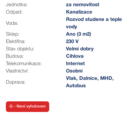
obchodní středisko Albert a několik restaurací. Za
Jednotka:
za nemovitost
kulturními zážitky můžete vyrazit do nedalekého
Odpad:
Kanalizace
kulturního centra Semilasso.
Rozvod studene a teple
Voda:
vody
Prodávající si vyhrazuje právo vybrat si kupujícího na
Sklep:
Ano (3 m2)
základě zvolených kritérií. Zajištění hypotečního servisu
Elektřina:
230 V
s nejvýhodnější nabídkou na trhu dle individuálních
Stav objektu:
Velmi dobry
potřeb klienta je samozřejmostí a zdarma. Zavolejte a
Budova:
Cihlova
objednejte se na prohlídku. Těšíme se na Vás!
Telekomunikace:
Internet
Vlastnictví:
Osobni
Vlak, Dalnice, MHD,
Doprava:
Autobus
G - Není vyhotoven