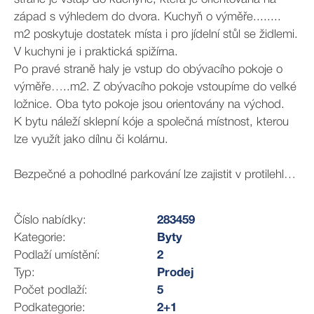
západ s výhledem do dvora. Kuchyň o výměře........
m2 poskytuje dostatek místa i pro jídelní stůl se židlemi.
V kuchyni je i praktická spižírna.
Po pravé straně haly je vstup do obývacího pokoje o
výměře…..m2. Z obývacího pokoje vstoupíme do velké
ložnice. Oba tyto pokoje jsou orientovány na východ.
K bytu náleží sklepní kóje a společná místnost, kterou
lze využít jako dílnu či kolárnu.
Bezpečné a pohodlné parkování lze zajistit v protilehlém
parkovacím domě s kamerovým systémem a ostrahou
Na tomto bytu oceníte především jeho skvělou polohu v
Číslo nabídky:
283459
klidné části Králova Pole s dobrým a rychlým spojením
Kategorie:
Byty
do centra města tramvají.
Podlaží umístění:
2
Typ:
Prodej
V blízkosti domu najdete mateřskou školku, 2 základní
Počet podlaží:
5
školy a gymnázium. K dispozici je také lékárna, pošta,
Podkategorie:
2+1