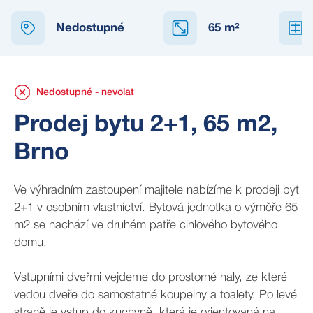
NEDOSTUPNÉ
Nedostupné
65
m²
Nedostupné - nevolat
Prodej bytu 2+1, 65 m2,
Brno
Ve výhradním zastoupení majitele nabízíme k prodeji byt
2+1 v osobním vlastnictví. Bytová jednotka o výměře 65
m2 se nachází ve druhém patře cihlového bytového
domu.
Vstupními dveřmi vejdeme do prostorné haly, ze které
vedou dveře do samostatné koupelny a toalety. Po levé
straně je vstup do kuchyně, která je orientovaná na