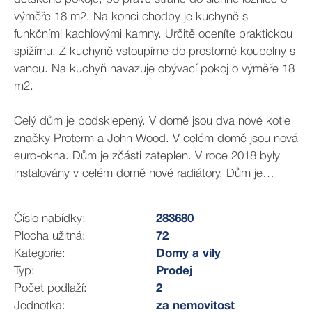
výměře 18 m2. Na konci chodby je kuchyně s
funkčními kachlovými kamny. Určitě oceníte praktickou
spižírnu. Z kuchyně vstoupíme do prostorné koupelny s
vanou. Na kuchyň navazuje obývací pokoj o výměře 18
m2.
Celý dům je podsklepený. V domě jsou dva nové kotle
značky Proterm a John Wood. V celém domě jsou nová
euro-okna. Dům je zčásti zateplen. V roce 2018 byly
instalovány v celém domě nové radiátory. Dům je
zabezpečen systémem chytré domácnosti od O2.
Teplo v domě lze ovládat na dálku.
Číslo nabídky:
283680
Plocha užitná:
72
Je zde možnost půdní vestavby, rozvody jsou již
Kategorie:
Domy a vily
hotové.
Typ:
Prodej
K domu náleží prostorná zahrada s posezením a grilem.
Počet podlaží:
2
V zahradě jsou plodící ovocné stromy. V létě zajisté
Jednotka:
za nemovitost