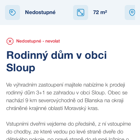
NEDOSTUPNÉ
Nedostupné
72
m²
Nedostupné - nevolat
Rodinný dům v obci
Sloup
Ve výhradním zastoupení majitele nabízíme k prodeji
rodinný dům 3+1 se zahradou v obci Sloup. Obec se
nachází 9 km severovýchodně od Blanska na okraji
chráněné krajinné oblasti Moravský kras.
Vstupními dveřmi vejdeme do předsíně, z ní vstoupíme
do chodby, ze které vedou po levé straně dveře do
dětského pokoje, po pravé straně do slunné ložnice o