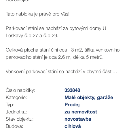
Tato nabídka je právě pro Vás!
Parkovací stání se nachází za bytovými domy U
Leskavy č.p.27 a č.p.29.
Celková plocha stání činí cca 13 m2, šířka venkovního
parkovacího stání je cca 2,6 m, délka 5 metrů.
Venkovní parkovací stání se nachází v obytné části
Starého Lískovce, díky čemuž je lukrativní nabídkou pro
majitele zde nacházejících se nemovitostí.
Číslo nabídky:
333848
Kategorie:
Malé objekty, garáže
Pokud Vy nebo Vaši blízcí řešíte každý den problém se
Typ:
Prodej
zaparkováním, již neváhejte a kontaktujte mě na níže
Jednotka:
za nemovitost
uvedeném telefonním čísle nebo e-mailu.
Stav objektu:
novostavba
Budova:
cihlová