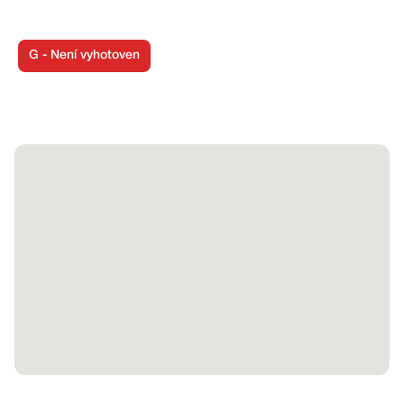
Zaujala Vás tato nemovitost ?!
Zavolejte mi, jsem makléř ze štatlu a plním Vaše realitní
G - Není vyhotoven
sny !
mobil : 777 055 375
www.maklerzestatlu.cz