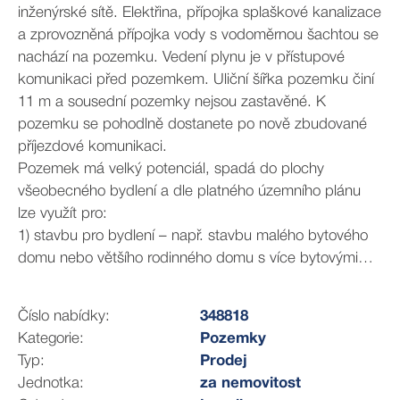
inženýrské sítě. Elektřina, přípojka splaškové kanalizace
a zprovozněná přípojka vody s vodoměrnou šachtou se
nachází na pozemku. Vedení plynu je v přístupové
komunikaci před pozemkem. Uliční šířka pozemku činí
11 m a sousední pozemky nejsou zastavěné. K
pozemku se pohodlně dostanete po nově zbudované
příjezdové komunikaci.
Pozemek má velký potenciál, spadá do plochy
všeobecného bydlení a dle platného územního plánu
lze využít pro:
1) stavbu pro bydlení – např. stavbu malého bytového
domu nebo většího rodinného domu s více bytovými
jednotkami
Číslo nabídky:
348818
2) stavbu pro bydlení v kombinaci s podnikáním –
Kategorie:
Pozemky
součástí budovy mohou být obchody, provozovny
Typ:
Prodej
nerušících služeb, provozovny veřejného stravování či
Jednotka:
za nemovitost
zařízení administrativy