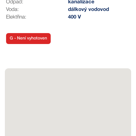
Odpad:
kanalizace
Voda:
dálkový vodovod
3) stavbu monofunkčního objektu – např. zdravotnické
Elektřina:
400 V
zařízení, zařízení pro kulturní, školské, církevní a
sportovní účely
G - Není vyhotoven
Index podlažní plochy (IPP) je 0,5 a pro jednopodlažní
dům činí 330 m2. U stavby je přípustné zbudovat
podzemní podlaží, podzemní garáže a obytné podkroví,
které se nezapočítávají do IPP. V návrhu nového
územního plánu města Brna se využití pozemku nemění
(stavba nebude omezena indexem podlažní plochy, ale
výšková úroveň zástavby je stanovena na 3–10 m).
V městské části Slatina najdete kompletní občanskou
vybavenost (obchody, pošta, MŠ, ZŠ, lékař, restaurace,
sportoviště). Do centra Brna se pohodlně dostanete
autem či hromadnou dopravou za 15 minut. Zastávka
autobusu je pouhých 200 m od pozemku. Pro