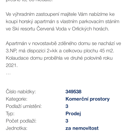
Ve výhradním zastoupení majitele Vám nabízíme ke
koupi horský apartmán s vlastním parkovacím stáním
ve Ski resortu Červená Voda v Orlických horách.
Apartmán v novostavbě zděného domu se nachází ve
3.NP, má dispozici 2+kk a celkovou plochu 45 m2.
Kolaudace domu proběhla ve druhé polovině roku
2021.
Po vstupu do apartmánu se ocitnete v chodbě s
věšákem, zrcadlem a prostorným botníkem. Z chodby
Číslo nabídky:
349538
je vstup do obou samostatných pokojů i do koupelny s
Kategorie:
Komerční prostory
toaletou.
Podlaží umístění:
3
Typ:
Prodej
Ložnice o velikosti 18,9 m2 je vybavena manželskou
Počet podlaží:
3
postelí s toaletními stolky a jednolůžkem. Je tu i
Jednotka:
za nemovitost