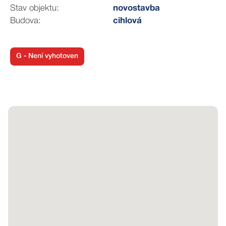
komoda a pojízdný věšák. Do pokoje je možné umístit i
Stav objektu:
novostavba
další přistýlku.
Budova:
cihlová
Druhý pokoj s kuchyňským koutem a velikostí 15,40 m2
Vám nabídne nejen kuchyňskou linku s veškerými
G - Není vyhotoven
spotřebiči (lednice s mrazákem, varná deska,
horkovzdušná trouba, myčka, mikrovlnná trouba,
kávovar i varná konvice), ale i stůl se 4 židlemi, pohovku
k odpočinku a televizi.
Z tohoto pokoje projdeme na balkón, kde je pro Vás
posezení s nádherným výhledem na sjezdovku a
krásné okolí.
Koupelna o velikosti 3,8 m 2 se stylovým led
podsvíceným zrcadlem, sprchovým koutem, toaletou a
žebříkovým topidlem má také průchod na balkón.
Celý apartmán je laděn do přírodních materiálů a barev.