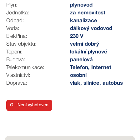
Dalším unikátem tohoto domu je experimentální směs
Plyn:
plynovod
betonu, ze kterého je postaven a která zajišťuje
Jednotka:
za nemovitost
maximální klid a lepší tepelné vlastnosti.
Odpad:
kanalizace
Voda:
dálkový vodovod
V roce 2021 město dokončilo další etapu revitalizace
Elektřina:
230 V
sídliště Zborovce kdy investovalo přes 15 milionů.
Stav objektu:
velmi dobrý
V jedné části vnitrobloku vzniklo zázemí pro děti s
Topení:
lokální plynové
prvním 3D veřejným dětským hřištěm v Blansku, jehož
Budova:
panelová
součástí jsou i zabudované mini trampolínky,
Telekomunikace:
Telefon, Internet
multifunkční prostor se speciálním měkčeným
Vlastnictví:
osobní
povrchem doplňuje také venkovní stůl pro ping-pong,
Doprava:
vlak, silnice, autobus
mini překážky a různé druhy mobiliáře.
V další části místní díky architektonickému projektu
Dimense Architects získali odpočinkovou zónu s
G - Není vyhotoven
desítkami nových stromů, které by do budoucna měly
poskytnout dostatek stínu pro posezení v horkých
dnech.
Součástí prací bylo také vybudování nového stání pro