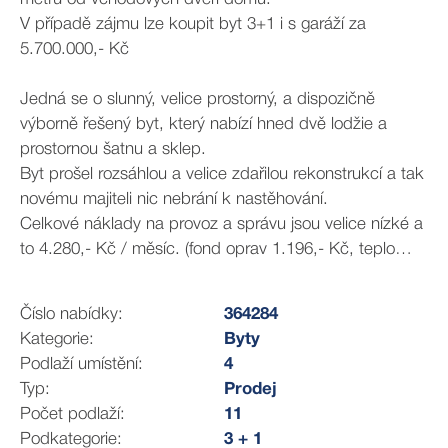
V případě zájmu lze koupit byt 3+1 i s garáží za
5.700.000,- Kč
Jedná se o slunný, velice prostorný, a dispozičně
výborně řešený byt, který nabízí hned dvě lodžie a
prostornou šatnu a sklep.
Byt prošel rozsáhlou a velice zdařilou rekonstrukcí a tak
novému majiteli nic nebrání k nastěhování.
Celkové náklady na provoz a správu jsou velice nízké a
to 4.280,- Kč / měsíc. (fond oprav 1.196,- Kč, teplo
2.116,- Kč, voda 660 Kč).
Číslo nabídky:
364284
Dům je po revitalizaci, nabízí dva výtahy, dvě sušárny a
Kategorie:
Byty
kolárnu. SVJ velmi dobře hospodaří a neustále dům
Podlaží umístění:
4
udržuje a rozvíjí jeho potenciál.
Typ:
Prodej
V domě je vlastní plynová kotelna, která zajišťuje nižší
Počet podlaží:
11
provozní náklady.
Podkategorie:
3 + 1