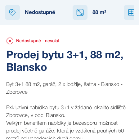
NEDOSTUPNÉ
Nedostupné
88
m²
Nedostupné - nevolat
Prodej bytu 3+1, 88 m2,
Blansko
Byt 3+1 88 m2, garáž, 2 x lodžije, šatna - Blansko -
Zborovce
Exkluzivní nabídka bytu 3+1 v žádané lokalitě sídliště
Zborovce, v obci Blansko.
Velkým benefitem nabídky je bezesporu možnost
prodej včetně garáže, která je vzdálená pouhých 50
metrů od vchodových dveří domu.