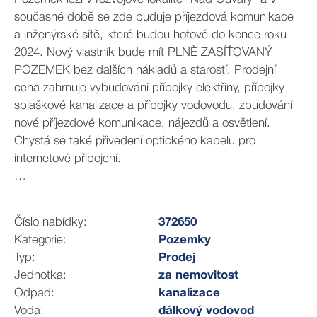
současné době se zde buduje příjezdová komunikace
a inženýrské sítě, které budou hotové do konce roku
2024. Nový vlastník bude mít PLNĚ ZASÍŤOVANÝ
POZEMEK bez dalších nákladů a starostí. Prodejní
cena zahrnuje vybudování přípojky elektřiny, přípojky
splaškové kanalizace a přípojky vodovodu, zbudování
nové příjezdové komunikace, nájezdů a osvětlení.
Chystá se také přivedení optického kabelu pro
internetové připojení.
Pozemek o výměře 976 m2 má uliční šířku 18,5 m, v
zadní části šířku cca 20 m, délka je cca 51 m.
Číslo nabídky:
372650
Pozemek leží v území, které je v územním plánu obce
Kategorie:
Pozemky
zahrnuto do plochy smíšené obytné vesnické a
Typ:
Prodej
umožňuje výstavbu jednopodlažního rodinného domu
Jednotka:
za nemovitost
se sedlovou střechou a obytným podkrovím. K oblasti
Odpad:
kanalizace
je vypracovaná zástavbová studie, kde je přesná
Voda:
dálkový vodovod