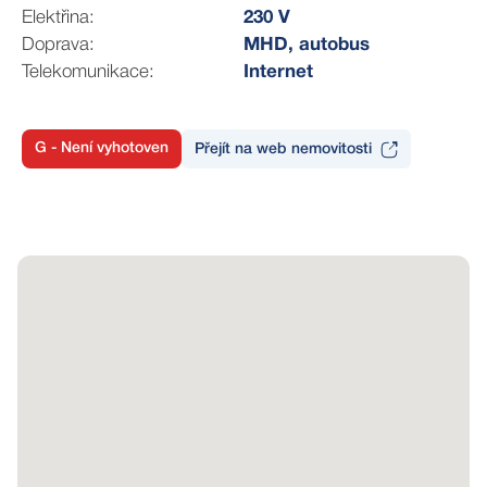
specifikace možné stavby. Díky JZ orientaci pozemku
Elektřina:
230 V
zde budete mít dostatek slunce po celý rok.
Doprava:
MHD, autobus
Telekomunikace:
Internet
Více informací a dokumenty ke stažení najdete na:
https://www.remaxdelux.cz/microsite/nemovitost/prodej-
pozemku-pro-bydleni-976-m2-lazanky
G - Není vyhotoven
Přejít na web nemovitosti
Obec Lažánky leží v Křižanovské vrchovině, na okraji
přírodního parku Údolí Bílého potoka. Na severu se
rozkládají lesy v údolí řeky Svratky s přírodní rezervací
Slunná, tzv. Lažánecký prales, ve kterém se odhaduje
stáří stromů na 200 let. Specifická okolní krajina vás
bude vybízet k pěším túrám, cyklovýletům a relaxaci.
Obec žije bohatým kulturním životem – působí zde
několik spolků pro děti, dospělé i seniory. Je zde
mateřská a základní škola, obchod, fotbalové hřiště,
pošta a restaurace. Kompletní občanskou vybavenost