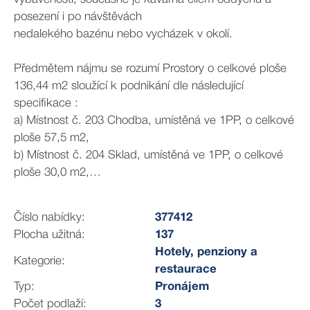
posezení i po návštěvách
nedalekého bazénu nebo vycházek v okolí.
Předmětem nájmu se rozumí Prostory o celkové ploše
136,44 m2 sloužící k podnikání dle následující
specifikace :
a) Místnost č. 203 Chodba, umístěná ve 1PP, o celkové
ploše 57,5 m2,
b) Místnost č. 204 Sklad, umístěná ve 1PP, o celkové
ploše 30,0 m2,
c) Místnost č. 205 Schodiště, umístěná ve 1PP, o
celkové ploše 25,5 m2,
Číslo nabídky:
377412
d) Terasa před č. 203, umístěná ve 1PP, o celkové
Plocha užitná:
137
ploše 85,0 m2,
Hotely, penziony a
... dále chodby, WC, právo užívání k výtahu.
Kategorie:
restaurace
Podrobnosti jsou v plánku, který bude k nahlédnutí a
Typ:
Pronájem
jako příloha k nájemní smlouvě.
Počet podlaží:
3