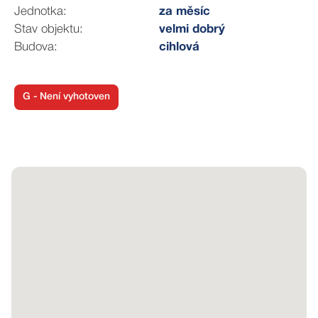
Jednotka:
za měsíc
V současné době jsou uvedené prostory ještě v
Stav objektu:
velmi dobrý
provozu jako cukrárna s kavárnou, s provozovateli lze
Budova:
cihlová
dohodnout
i převzetí kompletního nebo určitého vybavení.
G - Není vyhotoven
Nájemné za Předmět nájmu činí 18 500,- Kč (slovy:
osmnáct tisíc pět set korun českých) měsíčně bez
DPH,
Rozpis ceny za plnění spojená s užíváním Předmětu
nájmu a s ním související služby bude Nájemci
poskytnut detailně.
Nájemce je povinen u Pronajímatele složit vratnou jistotu
ve výši 20 000,- Kč.
Jednorázová provize realitní kanceláři je ve výši 20
000,- Kč + DPH