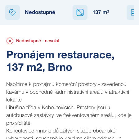
NEDOSTUPNÉ
Nedostupné
137
m²
Nedostupné - nevolat
Pronájem restaurace,
137 m2, Brno
Nabízíme k pronájmu komerční prostory - zavedenou
kavárnu v obchodně -administrativní areálu v atraktivní
lokalitě
Libušina třída v Kohoutovicích. Prostory jsou u
autobusové zastávky, ve frekventovaném areálu, kde je
pro sídliště
Kohoutovice mnoho důležitých služeb občanské
vybavenosti, současně je kavárna cílem oddychu a