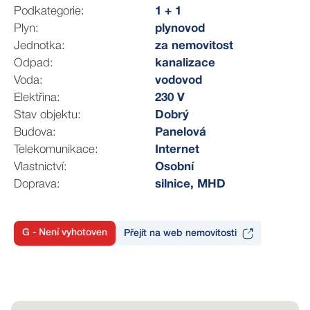
aktivit. Občanská vybavenost je zde téměř dokonalá.
Podkategorie:
1 + 1
Plyn:
plynovod
Užijte si celou video-prohlídku, prohlédněte si fotografie
Jednotka:
za nemovitost
včetně půdorysu, a já se na vás budu těšit na
Odpad:
kanalizace
prohlídce.
Voda:
vodovod
Elektřina:
230 V
--
Stav objektu:
Dobrý
Zajištění hypotečního servisu s nejvýhodnější nabídkou
Budova:
Panelová
na trhu dle individuálních potřeb klienta je
Telekomunikace:
Internet
samozřejmostí a zdarma. Prodávající si vyhrazuje právo
Vlastnictví:
Osobní
vybrat kupujícího na základě jím zvolených kritérií. Berte
Doprava:
silnice, MHD
prosím na vědomí, že uvedená výměra může být pouze
orientační. Z důvodu neaktuálního PENB uvádím třídu
G.
G - Není vyhotoven
Přejít na web nemovitosti