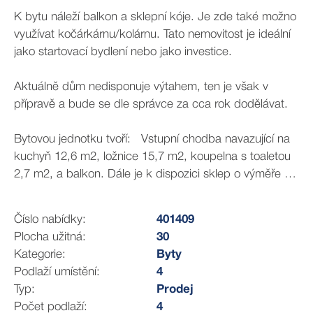
K bytu náleží balkon a sklepní kóje. Je zde také možno
využívat kočárkárnu/kolárnu. Tato nemovitost je ideální
jako startovací bydlení nebo jako investice.
Aktuálně dům nedisponuje výtahem, ten je však v
přípravě a bude se dle správce za cca rok dodělávat.
Bytovou jednotku tvoří: Vstupní chodba navazující na
kuchyň 12,6 m2, ložnice 15,7 m2, koupelna s toaletou
2,7 m2, a balkon. Dále je k dispozici sklep o výměře 2
m2. Celková plocha tak dosahuje cca 35 m2.
Číslo nabídky:
401409
K parkování je možno využít velké parkoviště
Plocha užitná:
30
nacházející se kousek od vchodu. Jen kousek od
Kategorie:
Byty
domu je také zastávka.
Podlaží umístění:
4
Typ:
Prodej
Bystrc nabízí široké rozpětí kulturních i volnočasových
Počet podlaží:
4