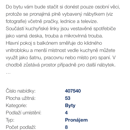
Do bytu vám bude stačit si donést pouze osobní věci,
protože se pronajímá plně vybavený nábytkem (viz
fotografie) včetně pračky, lednice a televize.
Součástí kuchyňské linky jsou vestavěné spotřebiče
jako varná deska, trouba a mikrovlnná trouba.
Hlavní pokoj s balkónem směřuje do klidného
vnitrobloku a menší místnost vedle kuchyně můžete
využít jako šatnu, pracovnu nebo místo pro spaní. V
chodbě zůstává prostor případně pro další nábytek.
Byt je volný od 1. 4. 2025 a nájem činí 18 000
Kč/měsíčně + 3 894 Kč/měsíčně zálohy na služby a
Číslo nabídky:
407540
energie. Z toho elektřina bude přepsaná na nájemníka.
Plocha užitná:
53
Jistota (vratná kauce) činí 20 000 Kč, provize RK je ve
Kategorie:
Byty
výši 19 000 Kč + DPH.
Podlaží umístění:
4
Typ:
Pronájem
Lokalita
Počet podlaží:
8