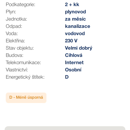
- výborná dopravní dostupnost – tramvaj, autobus, vlak
Podkategorie:
2 + kk
- obchody, kavárny, restaurace – vše, co potřebujete,
Plyn:
plynovod
máte po ruce
Jednotka:
za měsíc
- sportovní a relaxační možnosti – parky, cyklostezky,
Odpad:
kanalizace
sportoviště
Voda:
vodovod
Elektřina:
230 V
Stav objektu:
Velmi dobrý
Budova:
Cihlová
Telekomunikace:
Internet
Vlastnictví:
Osobní
Energetický štítek:
D
D - Méně úsporná