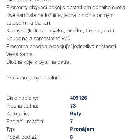
Prostorný obývací pokoj s dostatkem denního světla.
Dvě samostatné ložnice, jedna z nich s přímým
vstupem na balkon.
Kuchyně (lednice, myčka, pračka, trouba, atd.).
Koupelna a samostatné WC.
Prostorná chodba propojující jednotlivé místnosti.
Velká šatna.
Úložná kóje k bytu na patře.
Pro koho je byt ideální?
Pro rodinu s dětmi – klidná lokalita s parky a hřišti v
okolí.
Číslo nabídky:
409126
Pro pár nebo jednotlivce – dostatek prostoru a příjemné
Plocha užitná:
73
prostředí k relaxaci.
Kategorie:
Byty
Pro milovníky přírody a aktivního životního stylu – skvělá
Podlaží umístění:
7
dostupnost lesů a rekreačních oblastí.
Typ:
Pronájem
Počet podlaží:
8