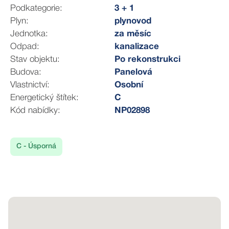
Tato lokalita je vysoce atraktivní díky své kombinaci
Podkategorie:
3 + 1
přírody a dostupnosti města.
Plyn:
plynovod
Jednotka:
za měsíc
Příroda na dosah – Naučná stezka Obora Holedná,
Odpad:
kanalizace
Rozhledna Holedná.
Stav objektu:
Po rekonstrukci
Aquapark Kohoutovice – sportovní vyžití a relaxace.
Budova:
Panelová
Obchodní centrum Campus Square
Vlastnictví:
Osobní
Kompletní občanská vybavenost – školy, školky,
Energetický štítek:
C
obchody, restaurace.
Kód nabídky:
NP02898
Skvělá dopravní dostupnost – MHD (tramvaje,
autobusy) zajišťují rychlou cestu do centra.
C - Úsporná
Podmínky pronájmu při obsazenosti 2 osob:
Měsíční nájemné: 24. 000, -Kč
Zálohy na energie:
Elektřina 1.250, -Kč (+500,-Kč další osoba)
Teplo 1.200, -Kč