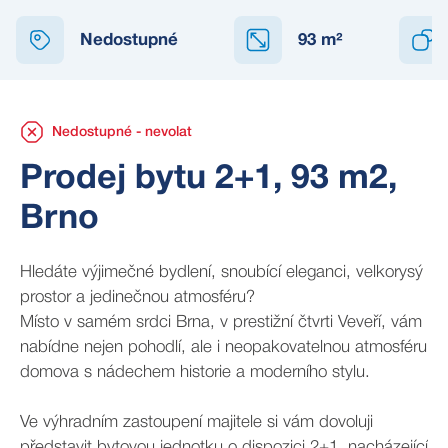
NEDOSTUPNÉ
Nedostupné
93
m²
Nedostupné - nevolat
Prodej bytu 2+1, 93 m2,
Brno
Hledáte výjimečné bydlení, snoubící eleganci, velkorysý
prostor a jedinečnou atmosféru?
Místo v samém srdci Brna, v prestižní čtvrti Veveří, vám
nabídne nejen pohodlí, ale i neopakovatelnou atmosféru
domova s nádechem historie a moderního stylu.
Ve výhradním zastoupení majitele si vám dovoluji
představit bytovou jednotku o dispozici 2+1, nacházející