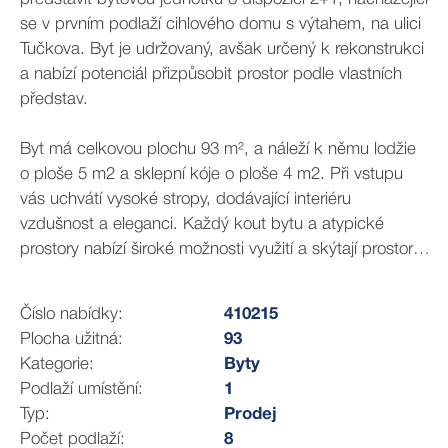
se v prvním podlaží cihlového domu s výtahem, na ulici
Tučkova. Byt je udržovaný, avšak určený k rekonstrukci
a nabízí potenciál přizpůsobit prostor podle vlastních
představ.
Byt má celkovou plochu 93 m², a náleží k němu lodžie
o ploše 5 m2 a sklepní kóje o ploše 4 m2. Při vstupu
vás uchvátí vysoké stropy, dodávající interiéru
vzdušnost a eleganci. Každý kout bytu a atypické
prostory nabízí široké možnosti využití a skýtají prostor,
vytvořit si domov dle svých snů. Místo ocení zejména
milovníci prostorných interiérů a jedinečného půvabu
Číslo nabídky:
410215
architektury, spojující nadčasovou eleganci s moderním
Plocha užitná:
93
stylem bydlení.
Kategorie:
Byty
Podlaží umístění:
1
Dominantou bytu je prostorný a světlý obývací pokoj,
Typ:
Prodej
který je propojen s ložnicí a vytváří takí příjemný prostor.
Počet podlaží:
8