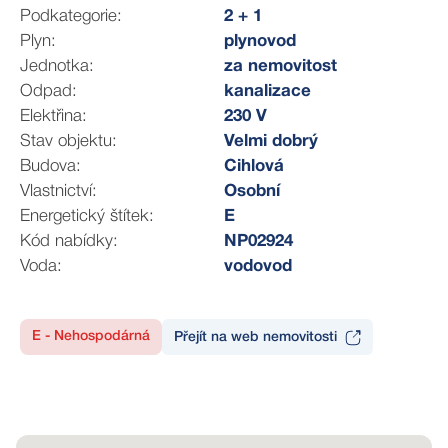
Z ložnice se nabízí přímý vstup do koupelny, čímž je
Podkategorie:
2 + 1
zajištěno soukromí a pohodlí. Kuchyně s jídelním
Plyn:
plynovod
koutem poskytuje dostatek prostoru, s přímým
Jednotka:
za nemovitost
vstupem na lodžii, situovanou do klidného vnitrobloku.
Odpad:
kanalizace
Samostatný pokoj může sloužit jako pracovna, nebo jej
Elektřina:
230 V
lze upravit podle vlastních potřeb a představ. Možnosti
Stav objektu:
Velmi dobrý
dispozičního uspořádání jsou široké, dovolím si
Budova:
Cihlová
představit jednu z možných podob prostřednictvím
Vlastnictví:
Osobní
vizualizace.
Energetický štítek:
E
Kód nabídky:
NP02924
Obývací pokoj a ložnice směřují na severovýchodní
Voda:
vodovod
stranu, do ulice Tučkova, kuchyně a lodžie je situována
do klidného vnitrobloku na jihozápad. Zde si můžete
vychutnat klid a zeleň a využít prostor dětského hřiště k
E - Nehospodárná
Přejít na web nemovitosti
odpočinku.
Byt prošel rekonstrukcí rozvodů topné soustavy, o
vytápění a ohřev vody se stará plynový kotel značky
Baxi s regulátorem teploty.