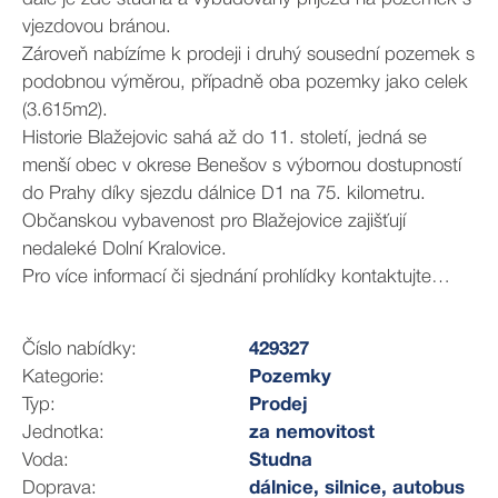
vjezdovou bránou.
Zároveň nabízíme k prodeji i druhý sousední pozemek s
podobnou výměrou, případně oba pozemky jako celek
(3.615m2).
Historie Blažejovic sahá až do 11. století, jedná se
menší obec v okrese Benešov s výbornou dostupností
do Prahy díky sjezdu dálnice D1 na 75. kilometru.
Občanskou vybavenost pro Blažejovice zajišťují
nedaleké Dolní Kralovice.
Pro více informací či sjednání prohlídky kontaktujte
makléřku.
Číslo nabídky:
429327
Kategorie:
Pozemky
Typ:
Prodej
Jednotka:
za nemovitost
Voda:
Studna
Doprava:
dálnice, silnice, autobus