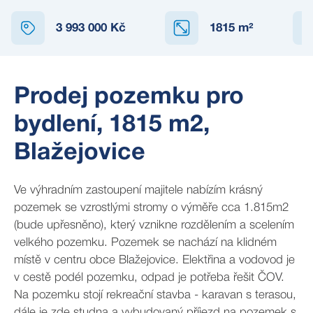
3 993 000 Kč
1815
m²
Prodej pozemku pro
bydlení, 1815 m2,
Blažejovice
Ve výhradním zastoupení majitele nabízím krásný
pozemek se vzrostlými stromy o výměře cca 1.815m2
(bude upřesněno), který vznikne rozdělením a scelením
velkého pozemku. Pozemek se nachází na klidném
místě v centru obce Blažejovice. Elektřina a vodovod je
v cestě podél pozemku, odpad je potřeba řešit ČOV.
Na pozemku stojí rekreační stavba - karavan s terasou,
dále je zde studna a vybudovaný příjezd na pozemek s