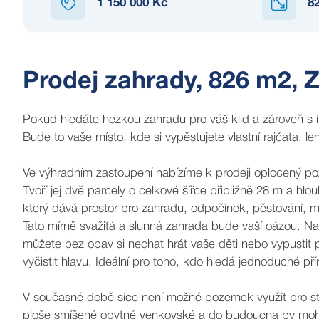
1 150 000 Kč
8
Prodej zahrady, 826 m2, 
Pokud hledáte hezkou zahradu pro váš klid a zároveň s 
Bude to vaše místo, kde si vypěstujete vlastní rajčata, leh
Ve výhradním zastoupení nabízíme k prodeji oplocený p
Tvoří jej dvě parcely o celkové šířce přibližně 28 m a h
který dává prostor pro zahradu, odpočinek, pěstování, 
Tato mírně svažitá a slunná zahrada bude vaší oázou. Nab
můžete bez obav si nechat hrát vaše děti nebo vypustit p
vyčistit hlavu. Ideální pro toho, kdo hledá jednoduché p
V současné době sice není možné pozemek využít pro s
ploše smíšené obytné venkovské a do budoucna by mohlo jí