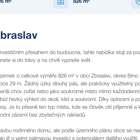
26
m²
826
m²
Zbraslav
investičním přesahem do budoucna, tahle nabídka stojí za po
nete si do trávy a na chvíli vypnete svět.
ozemek o celkové výměře 826 m² v obci Zbraslav, okres Brno
loubce 29 m. Žádný úzký dlouhý pás, ale prakticky využitelný 
menší chov zvířat nebo jako soukromé místo mimo každodenní
ízí hezký výhled do okolí, klid a soukromí. Díky oplocení a p
sy. Je to přesně ten typ místa, kde se člověk cití příjemně a 
řírodní zázemí bez zbytečných nákladů.
tavbu rodinného domu, ale podle územního plánu obce se na
t o velmi zajímavou investici s potenciálem dalšího využití.