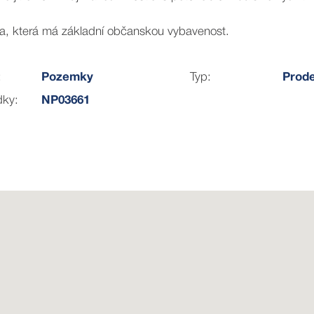
a, která má základní občanskou vybavenost.
:
Pozemky
Typ:
Prode
dky:
NP03661