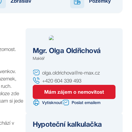
Zbraslav
Pozemky
zornost.
Mgr. Olga Oldřichová
Makléř
 venkov.
olga.oldrichova@re-max.cz
pozemek,
+420 604 339 493
 ruch.
Mám zájem o nemovitost
oloze zde
kam si jede
Vytisknout
Poslat emailem
chází v
Hypoteční kalkulačka