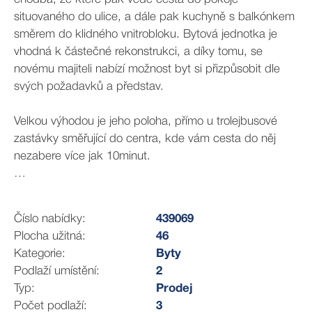
situovaného do ulice, a dále pak kuchyně s balkónkem
směrem do klidného vnitrobloku. Bytová jednotka je
vhodná k částečné rekonstrukci, a díky tomu, se
novému majiteli nabízí možnost byt si přizpůsobit dle
svých požadavků a představ.
Velkou výhodou je jeho poloha, přímo u trolejbusové
zastávky směřující do centra, kde vám cesta do něj
nezabere více jak 10minut.
Další benefit bytu je i podíl na společné zahradě za
domem, který lze po domluvě s ostatními vlastníky
Číslo nabídky:
439069
využívat.
Plocha užitná:
46
V bytě jsou pastová okna, o teplou vodu se stará
Kategorie:
Byty
plynový kotel, a vytápění řešeno plynovým tělesem. V
Podlaží umístění:
2
bytě je zavedený i plyn. Měsíční náklady bytu jsou
Typ:
Prodej
přibližně 5200,-kč.
Počet podlaží:
3