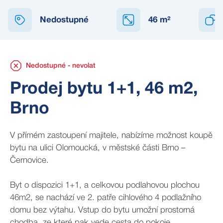
NEDOSTUPNÉ
Nedostupné
46
m²
Nedostupné - nevolat
Prodej bytu 1+1, 46 m2,
Brno
V přímém zastoupení majitele, nabízíme možnost koupě
bytu na ulici Olomoucká, v městské části Brno –
Černovice.
Byt o dispozici 1+1, a celkovou podlahovou plochou
46m2, se nachází ve 2. patře cihlového 4 podlažního
domu bez výtahu. Vstup do bytu umožní prostorná
chodba, ze které pak vede cesta do pokoje