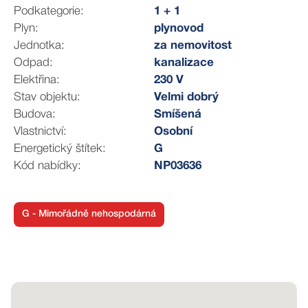
Podkategorie:
1 + 1
V současné době je SVJ bez úvěru a nejsou plánovány
Plyn:
plynovod
žádné větší investice či opravy. Před 10 lety byla
Jednotka:
za nemovitost
provedena výměna elektroinstalace a rozvodů v domě,
Odpad:
kanalizace
a rok zpět byla provedena údržba a revitalizace střechy.
Elektřina:
230 V
V současné době, není k dispozici průkaz PENB, proto
Stav objektu:
Velmi dobrý
v tuto chvíli uvádíme třídu G. Průkaz energetické
Budova:
Smíšená
náročnosti budovy však bude dodán před podpisem
Vlastnictví:
Osobní
kupní smlouvy.
Energetický štítek:
G
Kód nabídky:
NP03636
Majitel si vyhrazuje právo vybrat konečného zájemce
dle jím zvolených kritérií.
Veškeré zveřejněné údaje obsažené v tomto inzerátu
G - Mimořádně nehospodárná
mají pouze informativní charakter a nejsou nabídkou ve
smyslu § 1731 nebo § 1732 občanského zákoníku, ani
se nejedná o veřejný příslib dle § 1733 občanského
zákoníku. Z této nabídky tak nikomu nevzniká nárok na
uzavření smlouvy.