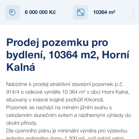
6 000 000 Kč
10364
m²
Prodej pozemku pro
bydlení, 10364 m2, Horní
Kalná
Nabízíme k prodeji atraktivní stavební pozemek p.č.
914/4 o celkové výměře 10 364 m² v obci Horní Kalná,
situovaný v krásné krajině podhůří Krkonoš.
Pozemek se nachází na mírném jižním svahu s
celodenním slunečním svitem a nádhernými výhledy do
okolní přírody.
Dle územního plánu je minimální výměra pro výstavbu
jednoho rodinného domu 1 200 m², což nabízí velmi