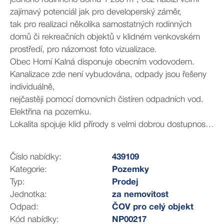
zajímavý potenciál jak pro developerský záměr,
tak pro realizaci několika samostatných rodinných
domů či rekreačních objektů v klidném venkovském
prostředí, pro názornost foto vizualizace.
Obec Horní Kalná disponuje obecním vodovodem.
Kanalizace zde není vybudována, odpady jsou řešeny
individuálně,
nejčastěji pomocí domovních čistíren odpadních vod.
Elektřina na pozemku.
Lokalita spojuje klid přírody s velmi dobrou dostupností
městské infrastruktury. Horní Kalná leží v malebné
krajině Podkrkonoší, obklopená loukami, lesy a
Číslo nabídky:
439109
turistickými trasami. V okolí naleznete široké možnosti
Kategorie:
Pozemky
sportovního i rekreačního vyžití – turistiku, cyklistiku,
Typ:
Prodej
běžky i lyžařská střediska Krkonoš.
Jednotka:
za nemovitost
Velkou výhodou je blízkost města Vrchlabí, které je
Odpad:
ČOV pro celý objekt
vzdálené jen několik minut jízdy. Vrchlabí nabízí
Kód nabídky:
NP00217