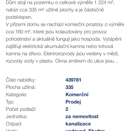
Dům stojí na pozemku o celkové výměře 1 224 m²,
nabízí cca 335 m² užitné plochy a je částečně
podsklepen.
V přízemí domu se nachází komerční prostory o výměře
cca 160 m², které jsou kolaudovány pro provoz
pohostinství a aktuálně fungují jako hospoda. Vytápění
zajišťují elektrická akumulační kamna nebo krbová
kamna na dřevo. Elektrorozvody jsou vedeny v mědi,
rozvody vody v plastu. Okna směrem do ulice jsou
plastová s izolačními dvojskly, do zahrady jsou původní
dřevěná. Výborná poloha v těsné blízkosti náměstí
Číslo nabídky:
439781
předurčuje tento prostor k pokračování
Plocha užitná:
335
gastronomického provozu, případně k jinému
Kategorie:
Komerční
podnikatelskému využití.
Typ:
Prodej
V patře domu jsou dvě bytové jednotky o dispozici 2+1
Počet podlaží:
2
a výměrách 69 m² a 102 m². Byty prošly v roce 2016
Jednotka:
za nemovitost
rekonstrukcí zahrnující plastová okna s trojskly, nové
Odpad:
kanalizace
elektrorozvody v mědi, rozvody vody v plastu a