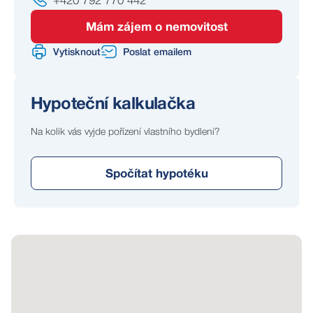
+420 792 770 442
rozšíření bydlení nebo další investiční výstavby.
Nemovitost se nachází v atraktivní lokalitě v těsné
Mám zájem o nemovitost
blízkosti náměstí, což je výhodné jak z pohledu
Vytisknout
Poslat emailem
podnikání, tak budoucího zhodnocení investice.
Současně jste jen kousek od přírody – přibližně 200
metrů chůze od domu se nachází řeka a okolní příroda,
Hypoteční kalkulačka
která nabízí prostor pro procházky, rybaření, koupání,
vodní sporty i každodenní relaxaci.
Na kolik vás vyjde pořízení vlastního bydlení?
Město Přeštice nabízí kompletní občanskou vybavenost
včetně škol, školek, obchodů, restaurací, zdravotní
Spočítat hypotéku
péče i sportovního vyžití. Díky silničnímu přivaděči je
navíc zajištěna velmi dobrá a pohodlná dopravní
dostupnost do Plzně i na dálnici D5.
Tato nemovitost představuje zajímavou příležitost pro
investory hledající kombinaci komerčního a rezidenčního
využití i pro zájemce, kteří hledají nemovitost s
dlouhodobým potenciálem růstu hodnoty.
Pro více informací nebo sjednání osobní prohlídky nás