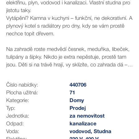
elektřinu, plyn, vodovod i kanalizaci. Vlastní studna pro
jistotu taky.
Vytápění? Kamna v kuchyni – funkční, ne dekorativní. A
plynový kotel s radiátory pro dny, kdy se vám prostě
nechce topit dřevem.
Na zahradě roste medvědí česnek, meduňka, libeček,
tulipány a šípky. Nikdo je extra nepěstuje, prostě tam
jsou. Děti si na trávě hrají, vy sklízíte, co zahrada dá –
nebo nesklízíte a taky se nic nestane.
Číslo nabídky:
440706
Obec má školu, školku, obchod a hospodu. Velké
Plocha užitná:
71
Meziříčí deset minut autem, Brno čtyřicet pět – nebo
Kategorie:
Domy
padesát pět, D1 má své nálady.
Typ:
Prodej
Jednotka:
za nemovitost
Starý nábytek, který může být součástí prodeje,
Odpad:
kanalizace
dohodneme s konkrétním zájemcem.
Voda:
vodovod, Studna