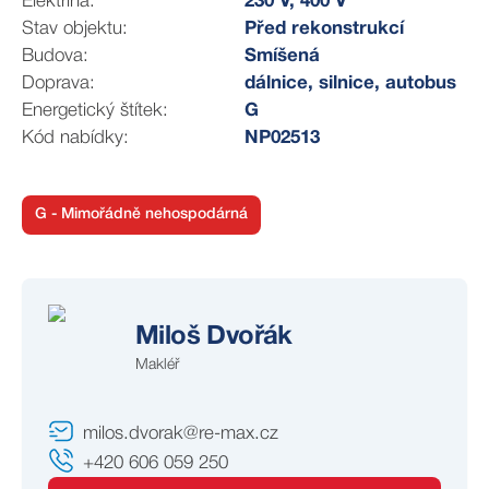
Elektřina:
230 V, 400 V
Text a fotky jsou jen začátek, to hlavní kouzlo ucítíte až
Stav objektu:
Před rekonstrukcí
na místě. Ozvěte se, domluvíme termín a dům i
Budova:
Smíšená
zahradu si společně projdeme.
Doprava:
dálnice, silnice, autobus
Energetický štítek:
G
PS: Cena zahrnuje provizi a právní servis.
Kód nabídky:
NP02513
G - Mimořádně nehospodárná
Miloš Dvořák
Makléř
milos.dvorak@re-max.cz
+420 606 059 250