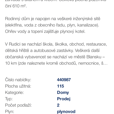
činí 610 m².
Rodinný dům je napojen na veškeré inženýrské sítě
(elektřina, voda z obecního řadu, plyn, kanalizace).
Ohřev vody a topení zajišťuje plynový kotel.
V Rudici se nachází škola, školka, obchod, restaurace,
dětská hřiště a autobusové zastávky. Veškerá další
občanská vybavenost se nachází ve městě Blansku –
10 km (zde naleznete kromě obchodů, nemocnice, škol
a školek rovněž bohaté zázemí pro sportovní a kulturní
vyžití) či v Jedovnicích (3 km) s vyhledávanou rekreační
Číslo nabídky:
440987
oblastí v okolí rybníka Olšovce.
Plocha užitná:
115
Kategorie:
Domy
Pro více informací mě neváhejte kontaktovat a
Typ:
Prodej
domluvte si termín prohlídky. Dokážu Vám pomoci
Počet podlaží:
2
vyřídit hypotéku s nejvýhodnější úrokovou sazbou na
Plyn:
plynovod