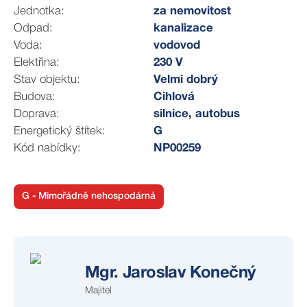
trhu. A potřebujete-li pomoc s prodejem Vaší
Jednotka:
za nemovitost
nemovitosti, bude mi ctí Vám pomoci.
Odpad:
kanalizace
Voda:
vodovod
Splňte si svůj sen o Vašem novém bydlení
Elektřina:
230 V
Stav objektu:
Velmi dobrý
Budova:
Cihlová
Doprava:
silnice, autobus
Energetický štítek:
G
Kód nabídky:
NP00259
G - Mimořádně nehospodárná
Mgr. Jaroslav Konečný
Majitel