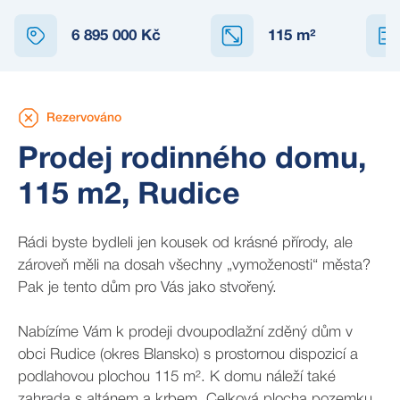
REZERVOVÁNO
6 895 000 Kč
115
m²
Rezervováno
Prodej rodinného domu,
115 m2, Rudice
Rádi byste bydleli jen kousek od krásné přírody, ale
zároveň měli na dosah všechny „vymoženosti“ města?
Pak je tento dům pro Vás jako stvořený.
Nabízíme Vám k prodeji dvoupodlažní zděný dům v
obci Rudice (okres Blansko) s prostornou dispozicí a
podlahovou plochou 115 m². K domu náleží také
zahrada s altánem a krbem. Celková plocha pozemku