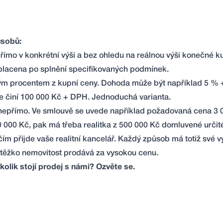
ůsobů:
římo v konkrétní výši a bez ohledu na reálnou výši konečné k
vyplacena po splnění specifikovaných podmínek.
aným procentem z kupní ceny. Dohoda může být například 5 %
ze činí 100 000 Kč + DPH. Jednoduchá varianta.
 nepřímo. Ve smlouvě se uvede například požadovaná cena 3 0
00 000 Kč, pak má třeba realitka z 500 000 Kč domluvené určit
 s čím přijde vaše realitní kancelář. Každý způsob má totiž své
e těžko nemovitost prodává za vysokou cenu.
kolik stojí prodej s námi?
Ozvěte se
.