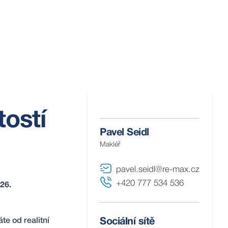
tostí
Pavel Seidl
Makléř
pavel.seidl@re-max.cz
+420 777 534 536
026.
áte od realitní
Sociální sítě