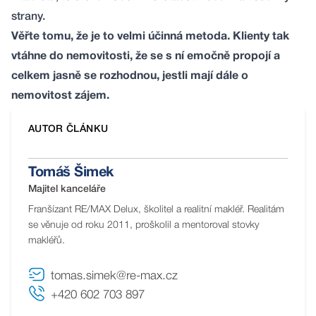
strany.
Věřte tomu, že je to velmi účinná metoda. Klienty tak
vtáhne do nemovitosti, že se s ní emočně propojí a
celkem jasně se rozhodnou, jestli mají dále o
nemovitost zájem.
AUTOR ČLÁNKU
Tomáš Šimek
Majitel kanceláře
Franšízant RE/MAX Delux, školitel a realitní makléř. Realitám
se věnuje od roku 2011, proškolil a mentoroval stovky
makléřů.
tomas.simek@re-max.cz
+420 602 703 897