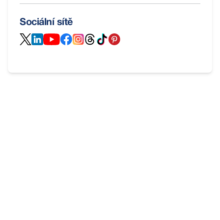
Sociální sítě
Potřebujete
poradit
?
Nebojte se nás zeptat. V Remax Delux jsme
profesionální a známe odpovědi na všechno kolem