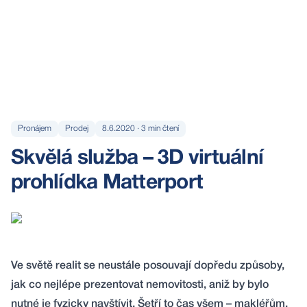
Pronájem
Prodej
8.6.2020
·
3
min čtení
Skvělá služba – 3D virtuální
prohlídka Matterport
Ve světě realit se neustále posouvají dopředu způsoby,
jak co nejlépe prezentovat nemovitosti, aniž by bylo
nutné je fyzicky navštívit. Šetří to čas všem – makléřům,