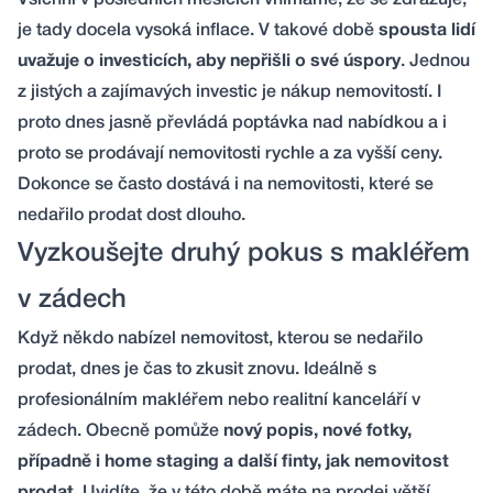
Všichni v posledních měsících vnímáme, že se zdražuje,
je tady docela vysoká inflace. V takové době
spousta lidí
uvažuje o investicích, aby nepřišli o své úspory
. Jednou
z jistých a zajímavých investic je nákup nemovitostí. I
proto dnes jasně převládá poptávka nad nabídkou a i
proto se prodávají nemovitosti rychle a za vyšší ceny.
Dokonce se často dostává i na nemovitosti, které se
nedařilo prodat dost dlouho.
Vyzkoušejte druhý pokus s makléřem
v zádech
Když někdo nabízel nemovitost, kterou se nedařilo
prodat, dnes je čas to zkusit znovu. Ideálně s
profesionálním makléřem nebo realitní kanceláří v
zádech. Obecně pomůže
nový popis, nové fotky,
případně i home staging a další finty, jak nemovitost