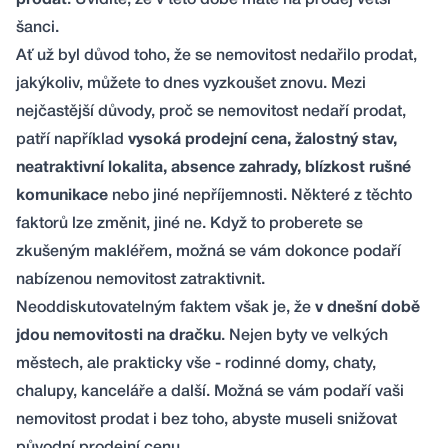
prodat
. Uvidíte, že v této době máte na prodej větší
šanci.
Ať už byl důvod toho, že se nemovitost nedařilo prodat,
jakýkoliv, můžete to dnes vyzkoušet znovu. Mezi
nejčastější důvody, proč se nemovitost nedaří prodat,
patří například
vysoká prodejní cena, žalostný stav,
neatraktivní lokalita, absence zahrady, blízkost rušné
komunikace
nebo jiné nepříjemnosti. Některé z těchto
faktorů lze změnit, jiné ne. Když to proberete se
zkušeným makléřem, možná se vám dokonce podaří
nabízenou nemovitost zatraktivnit.
Neoddiskutovatelným faktem však je, že
v dnešní době
jdou nemovitosti na dračku
. Nejen byty ve velkých
městech, ale prakticky vše - rodinné domy, chaty,
chalupy, kanceláře a další. Možná se vám podaří vaši
nemovitost prodat i bez toho, abyste museli snižovat