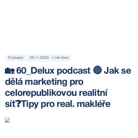
Podcasty
29.11.2023
·
1
min čtení
🏡 60_Delux podcast 🔴 Jak se
dělá marketing pro
celorepublikovou realitní
síť❓Tipy pro real. makléře