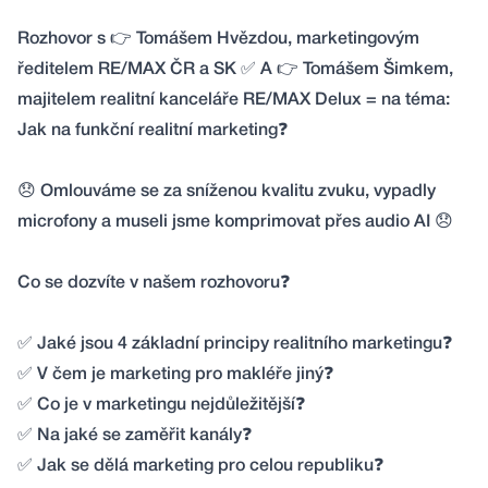
Rozhovor s
👉
Tomášem Hvězdou, marketingovým
ředitelem RE/MAX ČR a SK
✅
A
👉
Tomášem Šimkem,
majitelem realitní kanceláře RE/MAX Delux = na téma:
Jak na funkční realitní marketing
❓
😞
Omlouváme se za sníženou kvalitu zvuku, vypadly
microfony a museli jsme komprimovat přes audio AI
😞
Co se dozvíte v našem rozhovoru
❓
✅
Jaké jsou 4 základní principy realitního marketingu
❓
✅
V čem je marketing pro makléře jiný
❓
✅
Co je v marketingu nejdůležitější
❓
✅
Na jaké se zaměřit kanály
❓
✅
Jak se dělá marketing pro celou republiku
❓