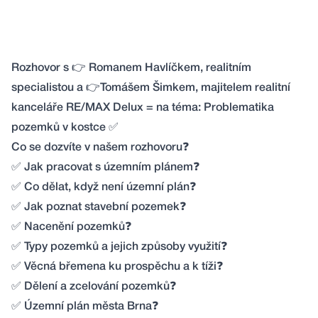
Rozhovor s 👉 Romanem Havlíčkem, realitním
specialistou a 👉Tomášem Šimkem, majitelem realitní
kanceláře RE/MAX Delux = na téma: Problematika
pozemků v kostce ✅
Co se dozvíte v našem rozhovoru❓
✅ Jak pracovat s územním plánem❓
✅ Co dělat, když není územní plán❓
✅ Jak poznat stavební pozemek❓
✅ Nacenění pozemků❓
✅ Typy pozemků a jejich způsoby využití❓
✅ Věcná břemena ku prospěchu a k tíži❓
✅ Dělení a zcelování pozemků❓
✅ Územní plán města Brna❓