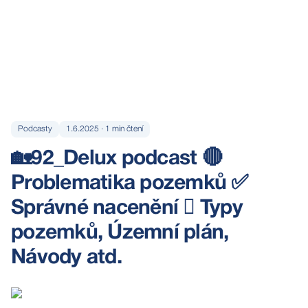
Podcasty
1.6.2025
·
1
min čtení
🏡92_Delux podcast 🔴
Problematika pozemků ✅
Správné nacenění 🪏 Typy
pozemků, Územní plán,
Návody atd.