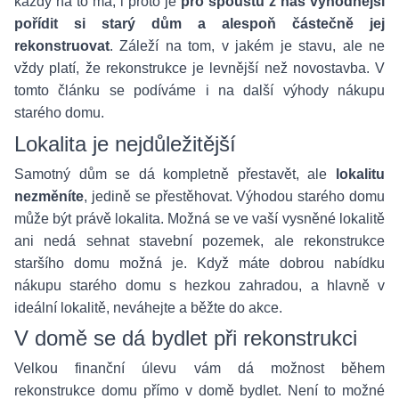
každý na to má, i proto je
pro spoustu z nás výhodnější
pořídit si starý dům a alespoň částečně jej
rekonstruovat
. Záleží na tom, v jakém je stavu, ale ne
vždy platí, že rekonstrukce je levnější než novostavba. V
tomto článku se podíváme i na další výhody nákupu
starého domu.
Lokalita je nejdůležitější
Samotný dům se dá kompletně přestavět, ale
lokalitu
nezměníte
, jedině se přestěhovat. Výhodou starého domu
může být právě lokalita. Možná se ve vaší vysněné lokalitě
ani nedá sehnat stavební pozemek, ale rekonstrukce
staršího domu možná je. Když máte dobrou nabídku
nákupu starého domu s hezkou zahradou, a hlavně v
ideální lokalitě, neváhejte a běžte do akce.
V domě se dá bydlet při rekonstrukci
Velkou finanční úlevu vám dá možnost během
rekonstrukce domu přímo v domě bydlet. Není to možné