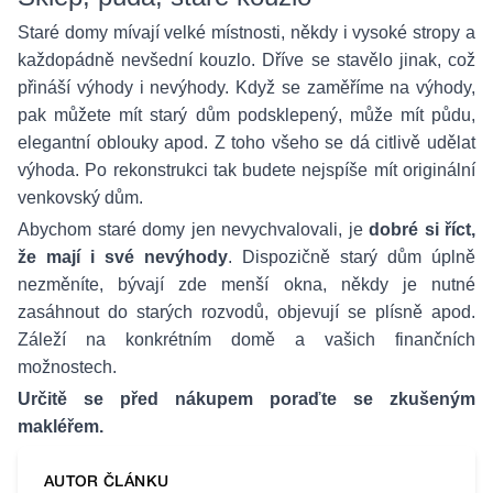
Staré domy mívají velké místnosti, někdy i vysoké stropy a
každopádně nevšední kouzlo. Dříve se stavělo jinak, což
přináší výhody i nevýhody. Když se zaměříme na výhody,
pak můžete mít starý dům podsklepený, může mít půdu,
elegantní oblouky apod. Z toho všeho se dá citlivě udělat
výhoda. Po rekonstrukci tak budete nejspíše mít originální
venkovský dům.
Abychom staré domy jen nevychvalovali, je
dobré si říct,
že mají i své nevýhody
. Dispozičně starý dům úplně
nezměníte, bývají zde menší okna, někdy je nutné
zasáhnout do starých rozvodů, objevují se plísně apod.
Záleží na konkrétním domě a vašich finančních
možnostech.
Určitě se před nákupem poraďte se zkušeným
makléřem.
AUTOR ČLÁNKU