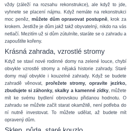
vždy (záleží na rozsahu rekonstrukce), ale když to jde,
vyhnete se placení nájmu. Když nemáte na rekonstrukci
moc peněz,
můžete dům opravovat postupně
, krok za
krokem. Jestliže je dům jakž takž obyvatelný, nikdo na vás
netlačí. Mezitím už si dům zútulníte, staráte se o zahradu a
zapouštíte kořeny.
Krásná zahrada, vzrostlé stromy
Když se staví nové rodinné domy na zelené louce, chybí
obvykle vzrostlé stromy a nějaká historie zahrady. Staré
domy mají obvykle i kouzelné zahrady. Když se budete
zahradě věnovat,
prořežete stromy, opravíte jezírko,
zbudujete si záhonky, skalky a kamenné zídky
, můžete
mít ke svému bydlení obrovskou přidanou hodnotu. O
zahradu se můžete začít starat okamžitě, není potřeba do
ní nutně investovat. To můžete udělat, až budete mít
opravený dům.
Sklep, půda, staré kouzlo