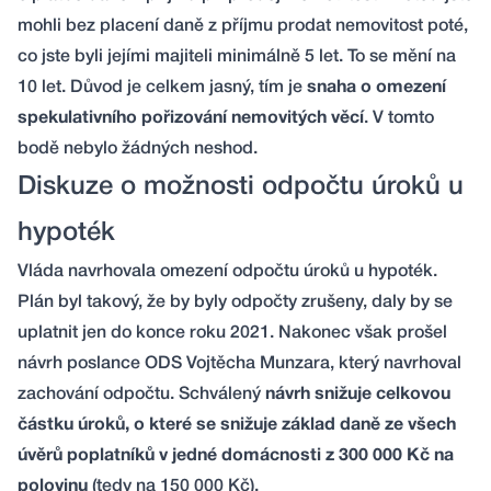
mohli bez placení daně z příjmu prodat nemovitost poté,
co jste byli jejími majiteli minimálně 5 let. To se mění na
10 let. Důvod je celkem jasný, tím je
snaha o omezení
spekulativního pořizování nemovitých věcí
. V tomto
bodě nebylo žádných neshod.
Diskuze o možnosti odpočtu úroků u
hypoték
Vláda navrhovala omezení odpočtu úroků u hypoték.
Plán byl takový, že by byly odpočty zrušeny, daly by se
uplatnit jen do konce roku 2021. Nakonec však prošel
návrh poslance ODS Vojtěcha Munzara, který navrhoval
zachování odpočtu. Schválený
návrh snižuje celkovou
částku úroků, o které se snižuje základ daně ze všech
úvěrů poplatníků v jedné domácnosti z 300 000 Kč na
polovinu
(tedy na 150 000 Kč).