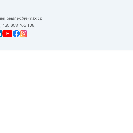
jan.baranek@re-max.cz
+420 603 705 108
0 Kč