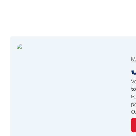
M
Ve
to
Re
po
O