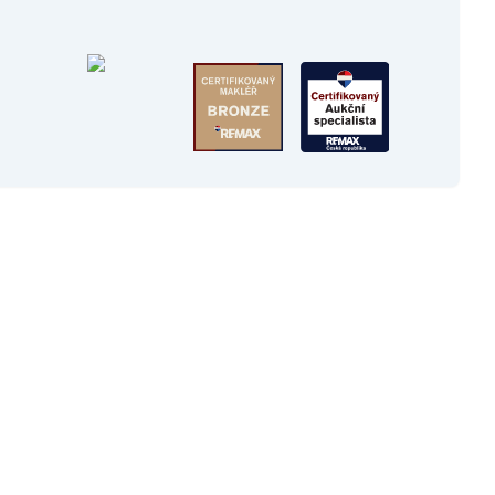
Všechny nemovitosti
Hrubá Vrbka
7 799 000 Kč