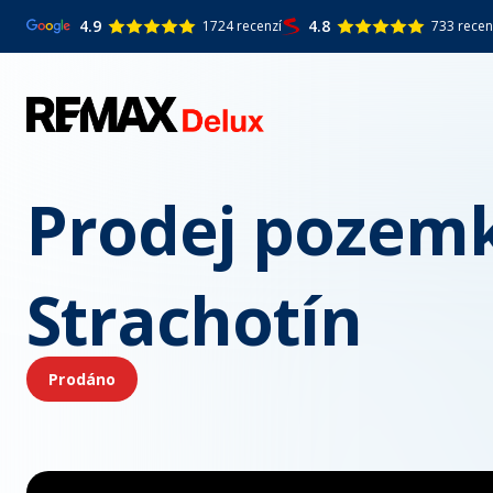
4.9
4.8
1724 recenzí
733 recen
Prodej pozemk
Strachotín
Prodáno