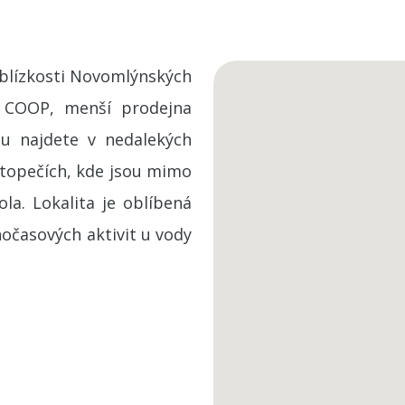
 blízkosti Novomlýnských
, COOP, menší prodejna
lu najdete v nedalekých
stopečích, kde jsou mimo
la. Lokalita je oblíbená
očasových aktivit u vody