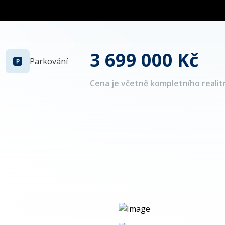
3 699 000 Kč
Parkování
Cena je včetně kompletního realitn