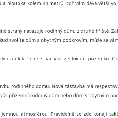
rů a hloubka kolem 44 metrů, což vám dává větší v
né strany navazuje rodinný dům, z druhé hřiště. Za
kud zvolíte dům s obytným podkrovím, může se vám n
lyn a elektřina se nachází v silnici u pozemku. 
avbu rodinného domu. Nová zástavba má respektovat
nabízí přízemní rodinný dům nebo dům s obytným po
příjemnou atmosférou. Pravidelně se zde konají t