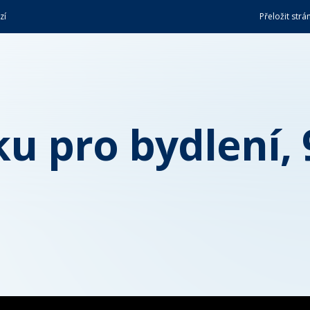
zí
Přeložit strá
u pro bydlení, 