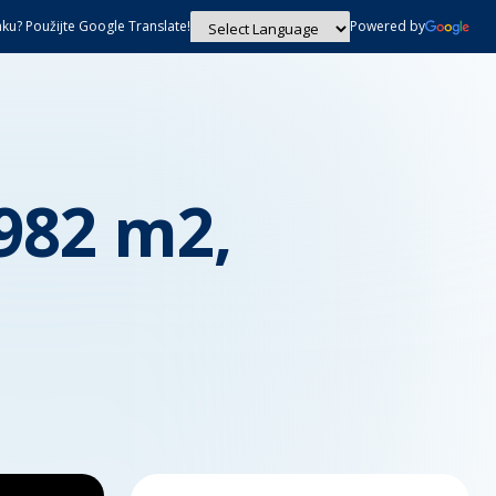
nku? Použijte Google Translate!
Powered by
Powered by
Translate
982 m2,