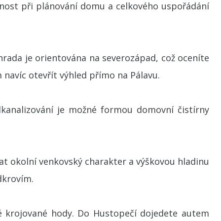
olnost při plánování domu a celkového uspořádání
hrada je orientována na severozápad, což oceníte
avíc otevřít výhled přímo na Pálavu.
Odkanalizování je možné formou domovní čistírny
 okolní venkovský charakter a výškovou hladinu
dkrovím.
aké krojované hody. Do Hustopečí dojedete autem