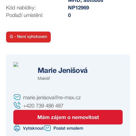
MHD, autobus
Kód nabídky:
NP12969
Podlaží umístění:
0
G - Není vyhotoven
Marie Jenišová
Makléř
marie.jenisova@re-max.cz
+420 739 486 487
Mám zájem o nemovitost
Vytisknout
Poslat emailem