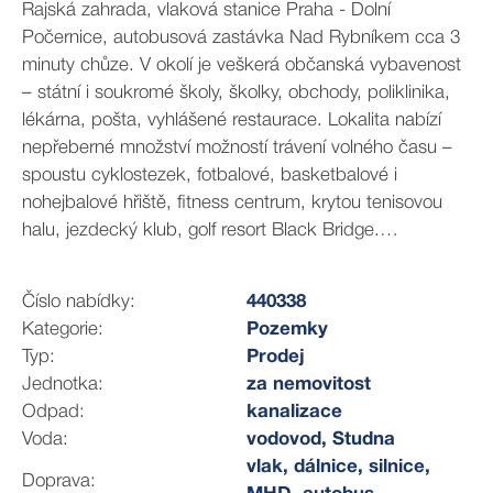
Rajská zahrada, vlaková stanice Praha - Dolní
Počernice, autobusová zastávka Nad Rybníkem cca 3
minuty chůze. V okolí je veškerá občanská vybavenost
– státní i soukromé školy, školky, obchody, poliklinika,
lékárna, pošta, vyhlášené restaurace. Lokalita nabízí
nepřeberné množství možností trávení volného času –
spoustu cyklostezek, fotbalové, basketbalové i
nohejbalové hřiště, fitness centrum, krytou tenisovou
halu, jezdecký klub, golf resort Black Bridge.
Dominantou je nádherný zámecky park a
Dolnopočernický rybník. V blízkosti OC Černý most a
Číslo nabídky:
440338
Europark Štěrboholy.
Kategorie:
Pozemky
Typ:
Prodej
Jednotka:
za nemovitost
Odpad:
kanalizace
Voda:
vodovod, Studna
vlak, dálnice, silnice,
Doprava: