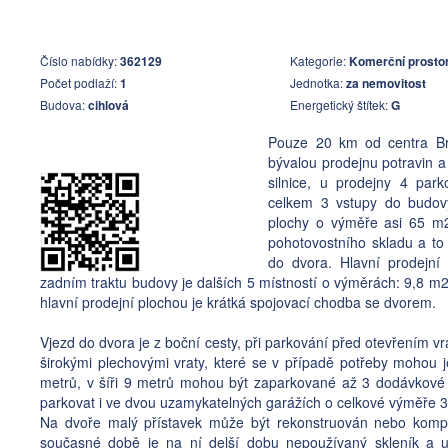
Číslo nabídky:
362129
Kategorie:
Komerční prosto
Počet podlaží:
1
Jednotka:
za nemovitost
Budova:
cihlová
Energetický štítek:
G
Pouze 20 km od centra Br
bývalou prodejnu potravin a
silnice, u prodejny 4 pa
celkem 3 vstupy do budovy
plochy o výměře asi 65 m2
pohotovostního skladu a to p
do dvora. Hlavní prodejní
zadním traktu budovy je dalších 5 místností o výměrách: 9,8 m
hlavní prodejní plochou je krátká spojovací chodba se dvorem.
Vjezd do dvora je z boční cesty, při parkování před otevřením vr
širokými plechovými vraty, které se v případě potřeby mohou j
metrů, v šíři 9 metrů mohou být zaparkované až 3 dodávkové 
parkovat i ve dvou uzamykatelných garážích o celkové výměře 32
Na dvoře malý přístavek může být rekonstruován nebo kompl
současné době je na ní delší dobu nepoužívaný skleník a up