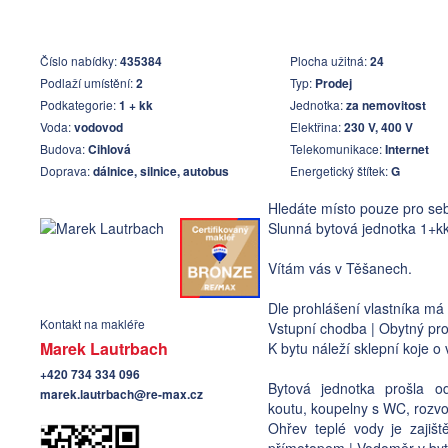
Číslo nabídky:
435384
Plocha užitná:
24
Podlaží umístění:
2
Typ:
Prodej
Podkategorie:
1 + kk
Jednotka:
za nemovitost
Voda:
vodovod
Elektřina:
230 V, 400 V
Budova:
Cihlová
Telekomunikace:
Internet
Doprava:
dálnice, silnice, autobus
Energetický štítek:
G
Hledáte místo pouze pro sebe
Slunná bytová jednotka 1+kk
Vítám vás v Těšanech.
Dle prohlášení vlastníka má
Kontakt na makléře
Vstupní chodba | Obytný pr
Marek Lautrbach
K bytu náleží sklepní koje o 
+420 734 334 096
Bytová jednotka prošla o
marek.lautrbach@re-max.cz
koutu, koupelny s WC, rozvo
Ohřev teplé vody je zajišt
přímotopem | Vodoměr v byt