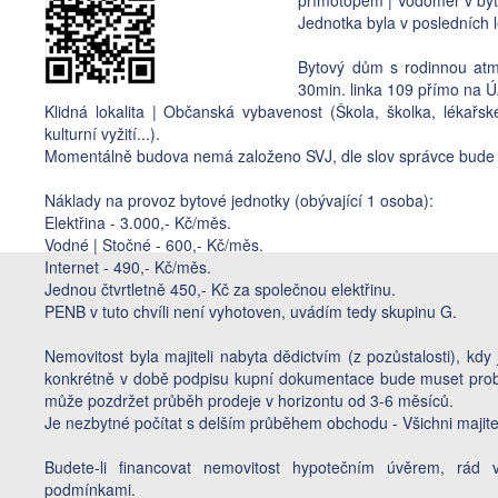
Jednotka byla v posledních
Bytový dům s rodinnou atm
30min. linka 109 přímo na 
Klidná lokalita | Občanská vybavenost (Škola, školka, lékařské
kulturní vyžití...).
Momentálně budova nemá založeno SVJ, dle slov správce bude
Náklady na provoz bytové jednotky (obývající 1 osoba):
Elektřina - 3.000,- Kč/měs.
Vodné | Stočné - 600,- Kč/měs.
Internet - 490,- Kč/měs.
Jednou čtvrtletně 450,- Kč za společnou elektřinu.
PENB v tuto chvíli není vyhotoven, uvádím tedy skupinu G.
Nemovitost byla majiteli nabyta dědictvím (z pozůstalosti), kdy 
konkrétně v době podpisu kupní dokumentace bude muset prob
může pozdržet průběh prodeje v horizontu od 3-6 měsíců.
Je nezbytné počítat s delším průběhem obchodu - Všichni majite
Budete-li financovat nemovitost hypotečním úvěrem, rád 
podmínkami.