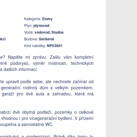
Kategorie:
Domy
Plyn:
plynovod
Voda:
vodovod, Studna
kcí
Budova:
Smíšená
Kód nabídky:
NP03691
ce? Napište mi zprávu. Zašlu vám kompletní
etně půdorysů, výměr místností, technických
 dalších informací.
te upravit podle sebe, ale nechcete začínat od
 generační rodinný dům s velkým pozemkem,
 garáží pro dvě auta a zahradou, která má
abízí dvě obytná podlaží, pozemky o celkové
 vhodnou i pro vícegenerační bydlení. V přízemí
ě, koupelna a samostatné WC.
konstrukci a modernizaci. Právě díky tomu tu