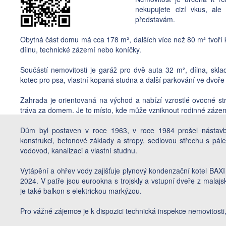
nekupujete cizí vkus, ale 
představám.
Obytná část domu má cca 178 m², dalších více než 80 m² tvoří 
dílnu, technické zázemí nebo koníčky.
Součástí nemovitosti je garáž pro dvě auta 32 m², dílna, skl
kotec pro psa, vlastní kopaná studna a další parkování ve dvoře
Zahrada je orientovaná na východ a nabízí vzrostlé ovocné str
tráva za domem. Je to místo, kde může vzniknout rodinné zázemí
Dům byl postaven v roce 1963, v roce 1984 prošel násta
konstrukci, betonové základy a stropy, sedlovou střechu s pále
vodovod, kanalizaci a vlastní studnu.
Vytápění a ohřev vody zajišťuje plynový kondenzační kotel BAXI
2024. V patře jsou eurookna s trojskly a vstupní dveře z mala
je také balkon s elektrickou markýzou.
Pro vážné zájemce je k dispozici technická inspekce nemovitosti