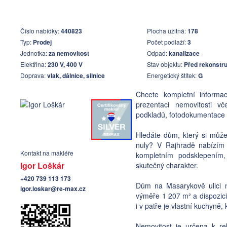
Číslo nabídky:
440823
Plocha užitná:
178
Typ:
Prodej
Počet podlaží:
3
Jednotka:
za nemovitost
Odpad:
kanalizace
Elektřina:
230 V, 400 V
Stav objektu:
Před rekonstru
Doprava:
vlak, dálnice, silnice
Energetický štítek:
G
Chcete kompletní informa
prezentaci nemovitosti vč
podkladů, fotodokumentace a
Hledáte dům, který si může
nuly? V Rajhradě nabízím
Kontakt na makléře
kompletním podsklepením,
Igor Loškár
skutečný charakter.
+420 739 113 173
Dům na Masarykově ulici n
igor.loskar@re-max.cz
výměře 1 207 m² a dispozici
i v patře je vlastní kuchyn
Nemovitost je určena k re