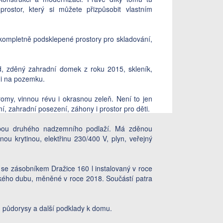
prostor, který si můžete přizpůsobit vlastním
kompletně podsklepené prostory pro skladování,
ad, zděný zahradní domek z roku 2015, skleník,
 i na pozemku.
omy, vinnou révu i okrasnou zeleň. Není to jen
, zahradní posezení, záhony i prostor pro děti.
vbou druhého nadzemního podlaží. Má zděnou
nou krytinou, elektřinu 230/400 V, plyn, veřejný
 se zásobníkem Dražice 160 l instalovaný v roce
jského dubu, měněné v roce 2018. Součástí patra
, půdorysy a další podklady k domu.