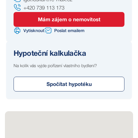
Součástí patra je také balkon s elektrickou markýzou.
+420 739 113 173
Pro vážné zájemce je k dispozici technická inspekce
Mám zájem o nemovitost
nemovitosti, půdorysy a další podklady k domu.
Vytisknout
Poslat emailem
Rajhrad nabízí kompletní občanskou vybavenost,
vlakové spojení do Brna a rychlé napojení na dálnici
Hypoteční kalkulačka
D52.
Na kolik vás vyjde pořízení vlastního bydlení?
Pokud hledáte dům s prostorem, zahradou a možností
vytvořit si bydlení podle sebe, tenhle stojí za osobní
Spočítat hypotéku
prohlídku.
Budete-li koupi financovat hypotečním úvěrem, rád
vám zajistím výhodné podmínky financování i kompletní
servis.
Energetická třída G je uvedena dočasně z důvodu