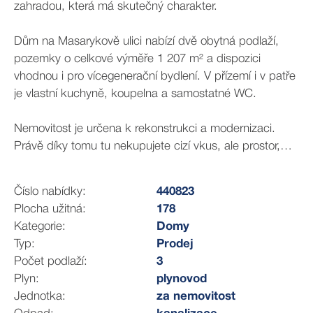
zahradou, která má skutečný charakter.
Dům na Masarykově ulici nabízí dvě obytná podlaží,
pozemky o celkové výměře 1 207 m² a dispozici
vhodnou i pro vícegenerační bydlení. V přízemí i v patře
je vlastní kuchyně, koupelna a samostatné WC.
Nemovitost je určena k rekonstrukci a modernizaci.
Právě díky tomu tu nekupujete cizí vkus, ale prostor,
který si můžete přizpůsobit vlastním představám.
Číslo nabídky:
440823
Obytná část domu má cca 178 m², dalších více než 80
Plocha užitná:
178
m² tvoří kompletně podsklepené prostory pro
Kategorie:
Domy
skladování, dílnu, technické zázemí nebo koníčky.
Typ:
Prodej
Počet podlaží:
3
Součástí nemovitosti je garáž pro dvě auta 32 m², dílna,
Plyn:
plynovod
sklad, zděný zahradní domek z roku 2015, skleník,
Jednotka:
za nemovitost
kotec pro psa, vlastní kopaná studna a další parkování