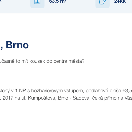
²
63.5
m²
2+kk
NEDOSTUPNÉ
, Brno
oučasně to mít kousek do centra města?
místěný v 1.NP s bezbariérovým vstupem, podlahové ploše 63,
z r. 2017 na ul. Kumpoštova, Brno - Sadová, čeká přímo na Vás