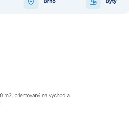
Brno
Byty
NEDOSTUPNÉ
50 m2, orientovaný na východ a
!