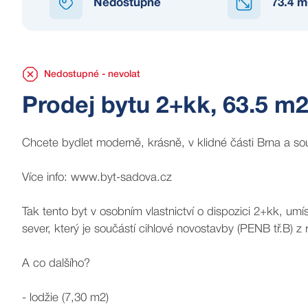
Nedostupné
73.4
m
EDOSTUPNÉ
Nedostupné - nevolat
Prodej bytu 2+kk, 63.5 m2
Chcete bydlet moderně, krásně, v klidné části Brna a s
Více info: www.byt-sadova.cz
Tak tento byt v osobním vlastnictví o dispozici 2+kk, u
sever, který je součástí cihlové novostavby (PENB tř.B) 
A co dalšího?
- lodžie (7,30 m2)