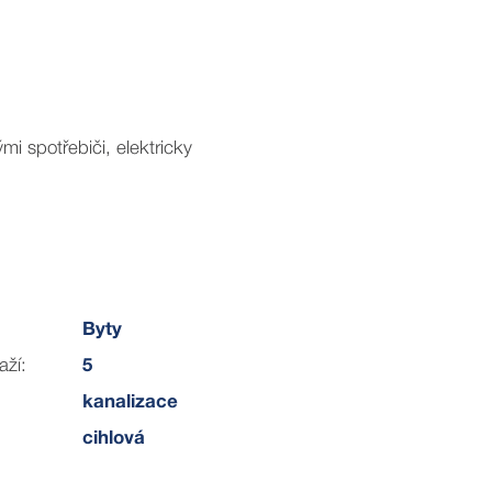
mi spotřebiči, elektricky
ání pronajato v garáži domu za
Byty
aží:
5
áže.
kanalizace
cihlová