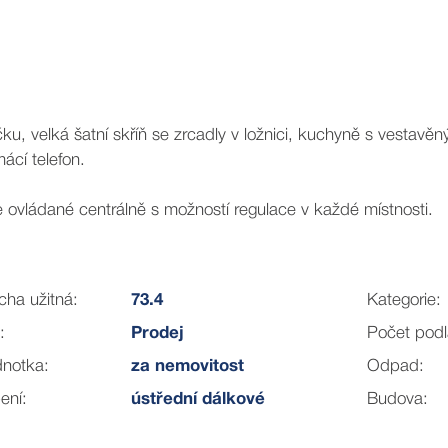
u, velká šatní skříň se zrcadly v ložnici, kuchyně s vestavěný
ácí telefon.
 ovládané centrálně s možností regulace v každé místnosti.
 parkovacím stání v garáži domu. Aktuálně je k bytu parkov
cha užitná:
73.4
Kategorie:
:
Prodej
Počet podl
ejmostí je výtah s bezbariérovým přístupem ze suterénní gar
dnotka:
za nemovitost
Odpad:
ení:
ústřední dálkové
Budova: