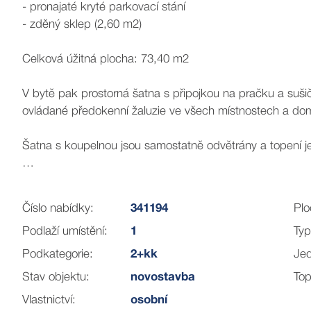
- pronajaté kryté parkovací stání
- zděný sklep (2,60 m2)
Celková úžitná plocha: 73,40 m2
V bytě pak prostorná šatna s připojkou na pračku a sušičk
ovládané předokenní žaluzie ve všech místnostech a dom
Šatna s koupelnou jsou samostatně odvětrány a topení je
Parkování je možné před domem, no především na krytém
1.600,-Kč.
Číslo nabídky:
341194
Plo
Podlaží umístění:
1
Typ
V bytovém domě je také k dispozici kočárkárna a samozř
Podkategorie:
2+kk
Je
Náklady na bydlení: 3.692,-Kč / 2 dospělé osoby
Stav objektu:
novostavba
Top
Vlastnictví:
osobní
Skladba nákladů (zálohy):