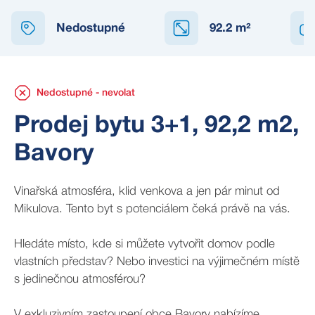
NEDOSTUPNÉ
Nedostupné
92.2
m²
Nedostupné - nevolat
Prodej bytu 3+1, 92,2 m2,
Bavory
Vinařská atmosféra, klid venkova a jen pár minut od
Mikulova. Tento byt s potenciálem čeká právě na vás.
Hledáte místo, kde si můžete vytvořit domov podle
vlastních představ? Nebo investici na výjimečném místě
s jedinečnou atmosférou?
V exkluzivním zastoupení obce Bavory nabízíme