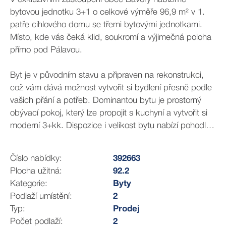
bytovou jednotku 3+1 o celkové výměře 96,9 m² v 1.
patře cihlového domu se třemi bytovými jednotkami.
Místo, kde vás čeká klid, soukromí a výjimečná poloha
přímo pod Pálavou.
Byt je v původním stavu a připraven na rekonstrukci,
což vám dává možnost vytvořit si bydlení přesně podle
vašich přání a potřeb. Dominantou bytu je prostorný
obývací pokoj, který lze propojit s kuchyní a vytvořit si
moderní 3+kk. Dispozice i velikost bytu nabízí pohodlné
bydlení pro mladou rodinu nebo jednotlivce, kteří ocení
dostatek prostoru.
Číslo nabídky:
392663
Plocha užitná:
92.2
Základní informace
Kategorie:
Byty
• Dispozice: 3+1
Podlaží umístění:
2
• Užitná plocha bytu: 92,2 m²
Typ:
Prodej
• Sklep: 4,7 m²
Počet podlaží:
2