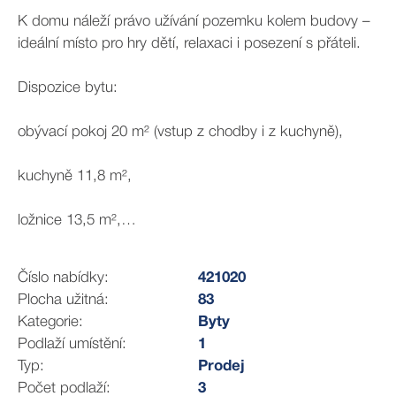
K domu náleží právo užívání pozemku kolem budovy –
ideální místo pro hry dětí, relaxaci i posezení s přáteli.
Dispozice bytu:
obývací pokoj 20 m² (vstup z chodby i z kuchyně),
kuchyně 11,8 m²,
ložnice 13,5 m²,
dětský pokoj 13,6 m²,
Číslo nabídky:
421020
Plocha užitná:
83
koupelna 6,4 m² (vana i sprchový kout),
Kategorie:
Byty
Podlaží umístění:
1
samostatné WC,
Typ:
Prodej
Počet podlaží:
3