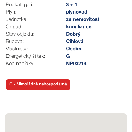
sklepní kóje 4,65 m².
Podkategorie:
3 + 1
Plyn:
plynovod
Všechny pokoje jsou samostatné, což zajišťuje
Jednotka:
za nemovitost
maximální komfort užívání. Byt je vytápěn vlastním
Odpad:
kanalizace
plynovým kotlem.
Stav objektu:
Dobrý
Budova:
Cihlová
V září 2025 vyprší 20letá lhůta a začne proces převodu
Vlastnictví:
Osobní
jednotky do osobního vlastnictví.
Energetický štítek:
G
Kód nabídky:
NP03214
Lokalita – Městys Černá Hora:
Obec nabízí kompletní občanskou vybavenost – kvalitní
základní školu (6 minut chůze), sportovní areál v
G - Mimořádně nehospodárná
modernizaci, obchody, restaurace, wellness, pizzerii,
zdravotní středisko, lékárnu, poštu a autobusové linky s
výbornou dostupností do Blanska, Boskovic a Brna.
Shrnutí:
Pokud hledáte klidné bydlení pro rodinu v přírodě s