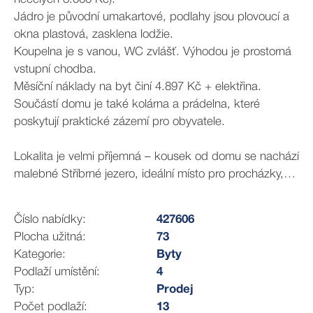
Jádro je původní umakartové, podlahy jsou plovoucí a
okna plastová, zasklena lodžie.
Koupelna je s vanou, WC zvlášť. Výhodou je prostorná
vstupní chodba.
Měsíční náklady na byt činí 4.897 Kč + elektřina.
Součástí domu je také kolárna a prádelna, které
poskytují praktické zázemí pro obyvatele.
Lokalita je velmi příjemná – kousek od domu se nachází
malebné Stříbrné jezero, ideální místo pro procházky,
odpočinek i volnočasové aktivity. Nemovitost je vhodná
jak pro vlastní bydlení, tak i jako skvělá investiční
Číslo nabídky:
427606
příležitost.
Plocha užitná:
73
Kategorie:
Byty
Pro více informací či domluvení prohlídky mě neváhejte
Podlaží umístění:
4
kontaktovat.
Typ:
Prodej
Počet podlaží:
13