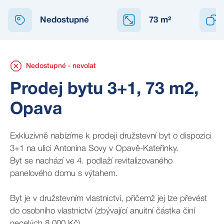
NEDOSTUPNÉ
Nedostupné
73
m²
Nedostupné - nevolat
Prodej bytu 3+1, 73 m2,
Opava
Exkluzivně nabízíme k prodeji družstevní byt o dispozici
3+1 na ulici Antonína Sovy v Opavě-Kateřinky.
Byt se nachází ve 4. podlaží revitalizovaného
panelového domu s výtahem.
Byt je v družstevním vlastnictví, přičemž jej lze převést
do osobního vlastnictví (zbývající anuitní částka činí
necelých 8.000 Kč).