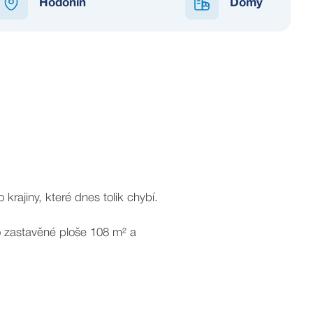
Hodonín
Domy
NEDOSTUPNÉ
rajiny, které dnes tolik chybí.
o zastavěné ploše 108 m² a