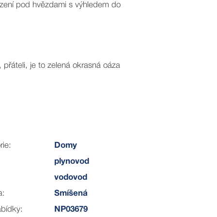
sezení pod hvězdami s výhledem do
přáteli, je to zelená okrasná oáza
rie:
Domy
plynovod
vodovod
a:
Smíšená
atelné příběhy.
bídky:
NP03679