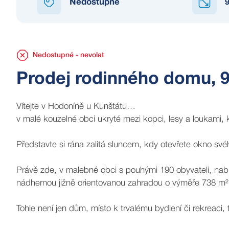
Nedostupné
EDOSTUPNÉ
Nedostupné - nevolat
Prodej rodinného domu, 
Vítejte v Hodoníně u Kunštátu…
v malé kouzelné obci ukryté mezi kopci, lesy a loukami,
Představte si rána zalitá sluncem, kdy otevřete okno své
Právě zde, v malebné obci s pouhými 190 obyvateli, na
nádhernou jižně orientovanou zahradou o výměře 738 m²
Tohle není jen dům, místo k trvalému bydlení či rekreaci, t