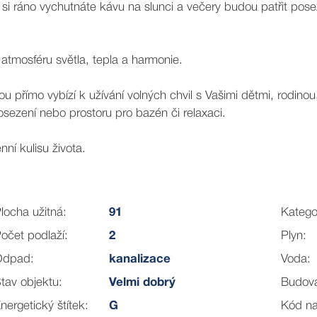
si ráno vychutnáte kávu na slunci a večery budou patřit po
atmosféru světla, tepla a harmonie.
přímo vybízí k užívání volných chvil s Vašimi dětmi, rodinou, 
sezení nebo prostoru pro bazén či relaxaci.
ní kulisu života.
iky, houbaření i sportovního vyžití během celého roku.
locha užitná:
91
Katego
očet podlaží:
2
Plyn:
it na místní lyžařský vlek.
Odpad:
kanalizace
Voda:
tav objektu:
Velmi dobrý
Budov
ho venkova, kde každé roční období přináší vlastní neopakov
nergetický štítek:
G
Kód na