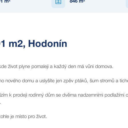
91
m²
846
m²
NEDOSTUPNÉ
91 m2, Hodonín
 kde život plyne pomaleji a každý den má vůni domova.
ho nového domu a uslyšíte jen zpěv ptáků, šum stromů a ticho k
bízím k prodeji rodinný dům se dvěma nadzemními podlažími 
.
ohle je místo pro život.