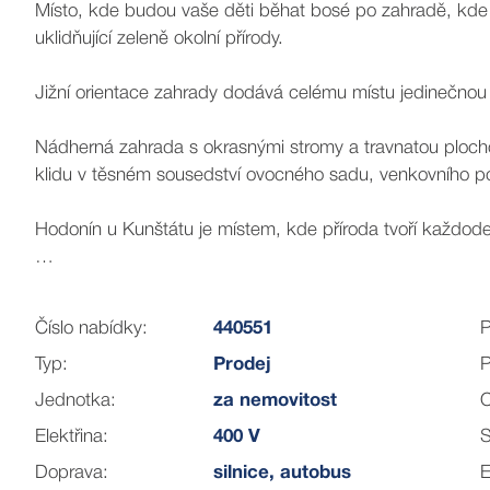
Místo, kde budou vaše děti běhat bosé po zahradě, kde 
uklidňující zeleně okolní přírody.
Jižní orientace zahrady dodává celému místu jedinečnou 
Nádherná zahrada s okrasnými stromy a travnatou plochou 
klidu v těsném sousedství ovocného sadu, venkovního po
Hodonín u Kunštátu je místem, kde příroda tvoří každoden
Okolní krajina nabízí nádherné možnosti turistiky, cyklist
Číslo nabídky:
440551
P
A když přijde zima?
Typ:
Prodej
P
Jen pár stovek metrů od domu můžete nazout lyže a vyraz
Jednotka:
za nemovitost
Elektřina:
400 V
S
Právě tahle atmosféra dává obci jedinečné kouzlo horské
Doprava:
silnice, autobus
E