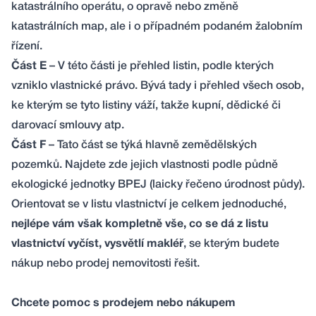
katastrálního operátu, o opravě nebo změně
katastrálních map, ale i o případném podaném žalobním
řízení.
Část E
– V této části je přehled listin, podle kterých
vzniklo vlastnické právo. Bývá tady i přehled všech osob,
ke kterým se tyto listiny váží, takže kupní, dědické či
darovací smlouvy atp.
Část F
– Tato část se týká hlavně zemědělských
pozemků. Najdete zde jejich vlastnosti podle půdně
ekologické jednotky BPEJ (laicky řečeno úrodnost půdy).
Orientovat se v listu vlastnictví je celkem jednoduché,
nejlépe vám však kompletně vše, co se dá z listu
vlastnictví vyčíst, vysvětlí makléř
, se kterým budete
nákup nebo prodej nemovitosti řešit.
Chcete pomoc s prodejem nebo nákupem