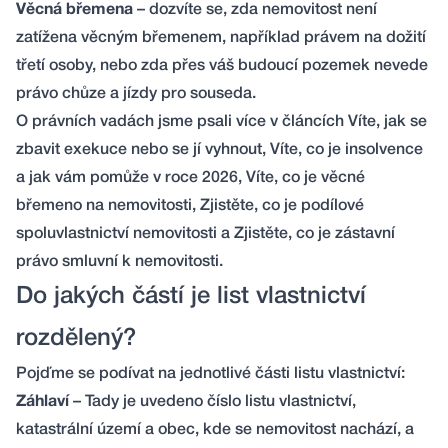
Věcná břemena
– dozvíte se, zda nemovitost není
zatížena věcným břemenem, například právem na dožití
třetí osoby, nebo zda přes váš budoucí pozemek nevede
právo chůze a jízdy pro souseda.
O právních vadách jsme psali více v článcích
Víte, jak se
zbavit exekuce nebo se jí vyhnout
,
Víte, co je insolvence
a jak vám pomůže v roce 2026
,
Víte, co je věcné
břemeno na nemovitosti
,
Zjistěte, co je podílové
spoluvlastnictví nemovitosti
a
Zjistěte, co je zástavní
právo smluvní k nemovitosti
.
Do jakých částí je list vlastnictví
rozdělený?
Pojďme se podívat na jednotlivé části listu vlastnictví:
Záhlaví
– Tady je uvedeno číslo listu vlastnictví,
katastrální území a obec, kde se nemovitost nachází, a