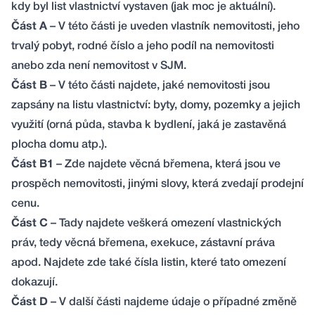
kdy byl list vlastnictví vystaven (jak moc je aktuální).
Část A
– V této části je uveden vlastník nemovitosti, jeho
trvalý pobyt, rodné číslo a jeho podíl na nemovitosti
anebo zda není nemovitost v SJM.
Část B
– V této části najdete, jaké nemovitosti jsou
zapsány na listu vlastnictví: byty, domy, pozemky a jejich
využití (orná půda, stavba k bydlení, jaká je zastavěná
plocha domu atp.).
Část B1
– Zde najdete věcná břemena, která jsou ve
prospěch nemovitosti, jinými slovy, která zvedají prodejní
cenu.
Část C
– Tady najdete veškerá omezení vlastnických
práv, tedy věcná břemena, exekuce, zástavní práva
apod. Najdete zde také čísla listin, které tato omezení
dokazují.
Část D
– V další části najdeme údaje o případné změně