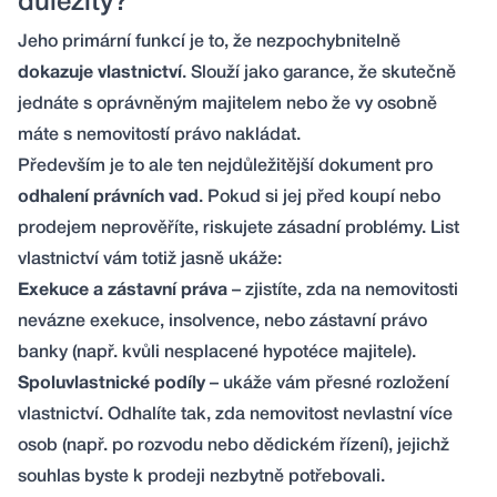
důležitý?
Jeho primární funkcí je to, že nezpochybnitelně
dokazuje vlastnictví
. Slouží jako garance, že skutečně
jednáte s oprávněným majitelem nebo že vy osobně
máte s nemovitostí právo nakládat.
Především je to ale ten nejdůležitější dokument pro
odhalení právních vad
. Pokud si jej před koupí nebo
prodejem neprověříte, riskujete zásadní problémy. List
vlastnictví vám totiž jasně ukáže:
Exekuce a zástavní práva
– zjistíte, zda na nemovitosti
nevázne exekuce, insolvence, nebo zástavní právo
banky (např. kvůli nesplacené hypotéce majitele).
Spoluvlastnické podíly
– ukáže vám přesné rozložení
vlastnictví. Odhalíte tak, zda nemovitost nevlastní více
osob (např. po rozvodu nebo dědickém řízení), jejichž
souhlas byste k prodeji nezbytně potřebovali.