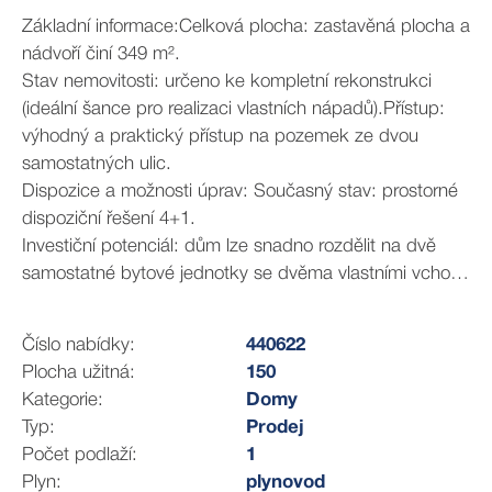
Základní informace:Celková plocha: zastavěná plocha a
nádvoří činí 349 m².
Stav nemovitosti: určeno ke kompletní rekonstrukci
(ideální šance pro realizaci vlastních nápadů).Přístup:
výhodný a praktický přístup na pozemek ze dvou
samostatných ulic.
Dispozice a možnosti úprav: Současný stav: prostorné
dispoziční řešení 4+1.
Investiční potenciál: dům lze snadno rozdělit na dvě
samostatné bytové jednotky se dvěma vlastními vchody
(ideální dispozice 2+1 a 1+1 pro vícegenerační bydlení
nebo pronájem).
Číslo nabídky:
440622
Plocha užitná:
150
Zázemí a úložné prostory:Garáž: 1× samostatná garáž.
Kategorie:
Domy
Dílna: ideální prostor pro kutily nebo jako technické
Typ:
Prodej
zázemí.
Počet podlaží:
1
Sklep o velikosti cca 15 m² vhodný k uskladnění. Další
Plyn:
plynovod