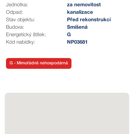
prostory: množství dalších kůlen a úložných prostorů na
Jednotka:
za nemovitost
dvoře.
Odpad:
kanalizace
Stav objektu:
Před rekonstrukcí
Exteriér: útulná zahrádka ideální pro relaxaci.Uzavřený
Budova:
Smíšená
dvorek zajišťující naprosté soukromí.
Energetický štítek:
G
Kód nabídky:
NP03681
Lokalita:Obec Závist se nachází v těsné blízkosti Černé
Hory. Nabízí klidné venkovské bydlení s výbornou
dostupností do Blanska i Brna.
G - Mimořádně nehospodárná
Pro více informací a domluvit si svůj čas prohlídky
neváhejte kontaktovat makléře. Prohlídkový den je se
uskuteční ve středu 3.6.2026
V případě více zájemců bude nemovitost prodána
nejlepší nabídce a majitel si vyhrazuje právo vybrat
kupujícího na základě jim zvolených kritérií. Veškeré
zveřejněné údaje obsažené v tomto inzerátu mají pouze
informativní charakter a nejsou nabídkou ve smyslu §