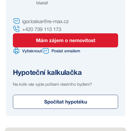
Makléř
informací je na období podzim 2027 plánováno
zateplení domu, které by mělo přispět ke zvýšení
komfortu bydlení i lepší energetické úspornosti.
igor.loskar@re-max.cz
+420 739 113 173
Lokalita:
Hustopeče nabízejí kompletní občanskou vybavenost,
Mám zájem o nemovitost
školy, školky, obchody, služby, sportovní vyžití i rychlé
Vytisknout
Poslat emailem
napojení na dálnici D2 směrem na Brno a Břeclav.
Ulice Okružní je vhodná pro ty, kdo hledají klidné
Hypoteční kalkulačka
bydlení mimo hlavní tahy, ale nechtějí se vzdát
pohodlné dostupnosti všeho potřebného.
Na kolik vás vyjde pořízení vlastního bydlení?
Proč právě tento byt?
Spočítat hypotéku
- 3+1 s praktickou dispozicí
- vlastní plynové vytápění a ohřev vody
- zvýšené 1. nadzemní podlaží
- sklep cca 10,9 m²