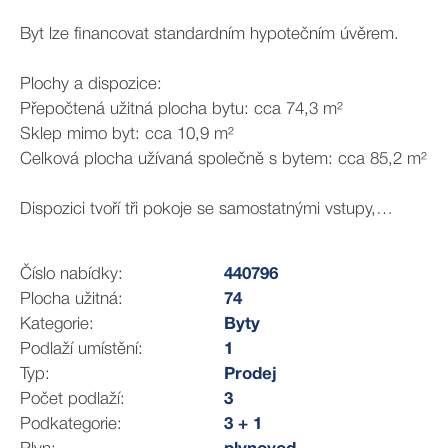
Byt lze financovat standardním hypotečním úvěrem.
Plochy a dispozice:
Přepočtená užitná plocha bytu: cca 74,3 m²
Sklep mimo byt: cca 10,9 m²
Celková plocha užívaná společně s bytem: cca 85,2 m²
Dispozici tvoří tři pokoje se samostatnými vstupy,
kuchyně, předsíň, koupelna, samostatné WC a
samostatná šatna.
Číslo nabídky:
440796
Plocha užitná:
74
Orientační výměry místností:
Kategorie:
Byty
Pokoj 1 19,8 m²
Podlaží umístění:
1
Pokoj 2 14,0 m²
Typ:
Prodej
Pokoj 3 12,1 m²
Počet podlaží:
3
Kuchyně 14,0 m²
Podkategorie:
3 + 1
Předsíň, koupelna, WC a šatna 16,4 m²