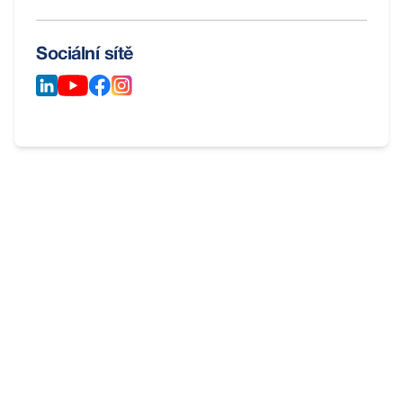
Sociální sítě
Potřebujete
poradit
?
Nebojte se nás zeptat. V Remax Delux jsme
profesionální a známe odpovědi na všechno kolem