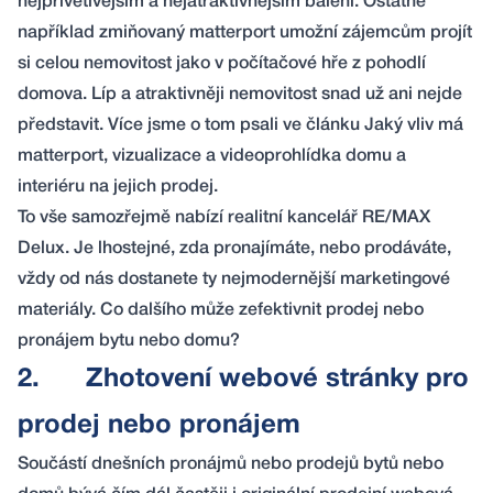
nejpřívětivějším a nejatraktivnějším balení. Ostatně
například zmiňovaný matterport umožní zájemcům projít
si celou nemovitost jako v počítačové hře z pohodlí
domova. Líp a atraktivněji nemovitost snad už ani nejde
představit. Více jsme o tom psali ve článku
Jaký vliv má
matterport, vizualizace a videoprohlídka domu a
interiéru na jejich prodej
.
To vše samozřejmě nabízí realitní kancelář
RE/MAX
Delux
. Je lhostejné, zda pronajímáte, nebo prodáváte,
vždy od nás dostanete ty nejmodernější marketingové
materiály. Co dalšího může zefektivnit prodej nebo
pronájem bytu nebo domu?
2.
Zhotovení webové stránky pro
prodej nebo pronájem
Součástí dnešních pronájmů nebo prodejů bytů nebo