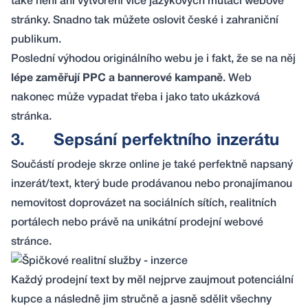
také není ani vytvoření více jazykových mutací webové
stránky. Snadno tak můžete oslovit české i zahraniční
publikum.
Poslední výhodou originálního webu je i fakt, že se na něj
lépe zaměřují PPC a bannerové kampaně
. Web
nakonec může vypadat třeba i jako tato
ukázková
stránka
.
3.
Sepsání perfektního inzerátu
Součástí prodeje skrze online je také perfektně napsaný
inzerát/text, který bude prodávanou nebo pronajímanou
nemovitost doprovázet na sociálních sítích, realitních
portálech nebo právě na unikátní prodejní webové
stránce.
Každý prodejní text by měl nejprve zaujmout potenciální
kupce a následně jim stručně a jasně sdělit všechny