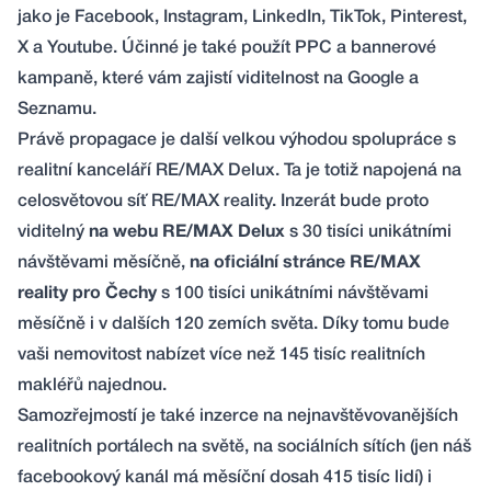
jako je
Facebook
,
Instagram
,
LinkedIn
,
TikTok
,
Pinterest
,
X
a
Youtube
. Účinné je také použít PPC a bannerové
kampaně, které vám zajistí viditelnost na
Google
a
Seznamu
.
Právě propagace je další velkou výhodou spolupráce s
realitní kanceláří RE/MAX Delux. Ta je totiž napojená na
celosvětovou síť RE/MAX reality. Inzerát bude proto
viditelný
na
webu RE/MAX Delux
s 30 tisíci unikátními
návštěvami měsíčně,
na oficiální stránce
RE/MAX
reality pro Čechy
s 100 tisíci unikátními návštěvami
měsíčně i v dalších 120 zemích světa. Díky tomu bude
vaši nemovitost nabízet více než 145 tisíc realitních
makléřů najednou.
Samozřejmostí je také inzerce na nejnavštěvovanějších
realitních portálech na světě, na sociálních sítích (jen náš
facebookový kanál má měsíční dosah 415 tisíc lidí) i