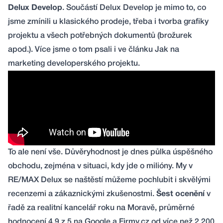
Delux Develop
. Součástí Delux Develop je mimo to, co
jsme zmínili u klasického prodeje, třeba i tvorba grafiky
projektu a všech potřebných dokumentů (brožurek
apod.). Více jsme o tom psali i ve článku
Jak na
marketing developerského projektu
.
To ale není vše. Důvěryhodnost je dnes půlka úspěšného
obchodu, zejména v situaci, kdy jde o milióny. My v
RE/MAX Delux se naštěstí můžeme pochlubit i skvělými
recenzemi a zákaznickými zkušenostmi.
Šest ocenění
v
řadě za realitní kancelář roku na Moravě, průměrné
hodnocení 4,9 z 5 na
Google
a
Firmy.cz
od více než 2 200