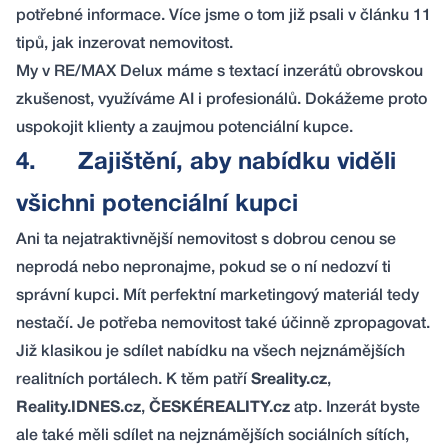
potřebné informace. Více jsme o tom již psali v článku
11
tipů, jak inzerovat nemovitost
.
My v RE/MAX Delux máme s textací inzerátů obrovskou
zkušenost, využíváme AI i profesionálů. Dokážeme proto
uspokojit klienty a zaujmou potenciální kupce.
4.
Zajištění, aby nabídku viděli
všichni potenciální kupci
Ani ta nejatraktivnější nemovitost s dobrou cenou se
neprodá nebo nepronajme, pokud se o ní nedozví ti
správní kupci. Mít perfektní marketingový materiál tedy
nestačí. Je potřeba nemovitost také účinně zpropagovat.
Již klasikou je sdílet nabídku na všech nejznámějších
realitních portálech. K těm patří
Sreality.cz
,
Reality.IDNES.cz
,
ČESKÉREALITY.cz
atp. Inzerát byste
ale také měli sdílet na nejznámějších sociálních sítích,