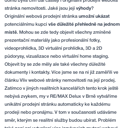
domů bývá čím dál častěji i originální prodejní webová
stránka nemovitosti. Jaké jsou její
výhody
?
Originální webová prodejní stránka
umožní
ukázat
potenciálnímu kupci
vše důležité přehledně na jednom
místě
. Mohou se zde tedy objevit všechny zmíněné
prezentační materiály jako profesionální fotky,
videoprohlídka, 3D virtuální prohlídka, 3D a 2D
půdorysy, vizualizace nebo virtuální home staging.
Objevit by se zde měly ale také všechny důležité
dokumenty i kontakty. Více jsme se na ni již zaměřili ve
článku
Vliv webové stránky nemovitosti na její prodej
.
Zatímco v jiných realitních kancelářích tento krok ještě
nebývá zvykem, my v RE/MAX Delux v Brně vytváříme
unikátní prodejní stránku automaticky ke každému
prodeji nebo pronájmu. V tom v současnosti udáváme
směr, kterým se realitní služby budou ubírat. Problém