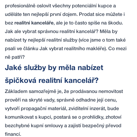
profesionálně oslovit všechny potenciální kupce a
uděláte ten nejlepší první dojem. Prodat sice můžete i
bez
realitní kanceláře
, ale je to často spíše na škodu.
Jak ale vybrat správnou realitní kancelář? Měla by
nabízet ty nejlepší realitní služby (více jsme o tom také
psali ve článku
Jak vybrat realitního makléře
). Co mezi
ně patří?
Jaké služby by měla nabízet
špičková realitní kancelář?
Základem samozřejmě je, že prodávanou
nemovitost
prověří na skryté vady
,
správně odhadne její cenu
,
vytvoří propagační materiál, zviditelní inzerát, bude
komunikovat s kupci, postará se o prohlídky,
zhotoví
bezchybné kupní smlouvy
a zajistí bezpečný převod
financí.